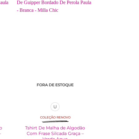
várias
variantes.
As
opções
podem
ser
escolhidas
na
página
do
produto
FORA DE ESTOQUE
U
COLEÇÃO RENOVO
ão
Tshirt De Malha de Algodão
–
Com Frase Silcada Graça –
Verde Agua