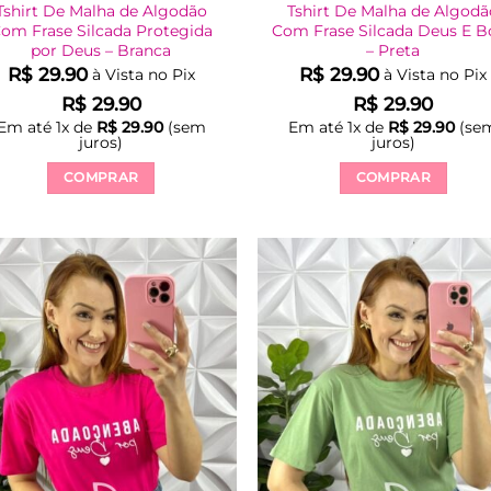
Tshirt De Malha de Algodão
Tshirt De Malha de Algod
om Frase Silcada Protegida
Com Frase Silcada Deus E 
por Deus – Branca
– Preta
R$
29.90
R$
29.90
à Vista no Pix
à Vista no Pix
R$
29.90
R$
29.90
Em até
1
x de
R$
29.90
(sem
Em até
1
x de
R$
29.90
(se
juros)
juros)
COMPRAR
COMPRAR
Este
Este
produto
produto
tem
tem
várias
várias
variantes.
variantes.
As
As
opções
opções
podem
podem
ser
ser
escolhidas
escolhidas
na
na
página
página