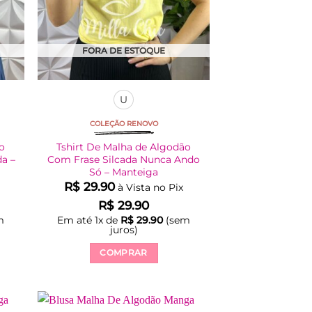
do
produto
FORA DE ESTOQUE
U
COLEÇÃO RENOVO
ão
Tshirt De Malha de Algodão
a –
Com Frase Silcada Nunca Ando
Só – Manteiga
R$
29.90
à Vista no Pix
R$
29.90
m
Em até
1
x de
R$
29.90
(sem
juros)
COMPRAR
Este
produto
tem