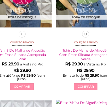
do
do
produto
produto
FORA DE ESTOQUE
FORA DE ESTOQUE
U
U
COLEÇÃO RENOVO
COLEÇÃO RENOVO
Tshirt De Malha de Algodão
Tshirt De Malha de Algod
m Frase Silcada Abençoada –
Com Frase Silcada Abençoad
Pink
Verde
R$
29.90
R$
29.90
à Vista no Pix
à Vista no Pix
R$
29.90
R$
29.90
Em até
1
x de
R$
29.90
(sem
Em até
1
x de
R$
29.90
(se
juros)
juros)
COMPRAR
COMPRAR
Este
Este
produto
produto
tem
tem