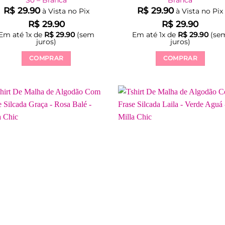
R$
29.90
R$
29.90
à Vista no Pix
à Vista no Pix
R$
29.90
R$
29.90
Em até
1
x de
R$
29.90
(sem
Em até
1
x de
R$
29.90
(se
juros)
juros)
COMPRAR
COMPRAR
Este
Este
produto
produto
tem
tem
várias
várias
variantes.
variantes.
As
As
opções
opções
podem
podem
ser
ser
escolhidas
escolhidas
na
na
página
página
do
do
produto
produto