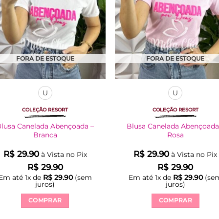
FORA DE ESTOQUE
FORA DE ESTOQUE
U
U
COLEÇÃO RESORT
COLEÇÃO RESORT
Blusa Canelada Abençoada –
Blusa Canelada Abençoada
Branca
Rosa
R$
29.90
R$
29.90
à Vista no Pix
à Vista no Pix
R$
29.90
R$
29.90
Em até
1
x de
R$
29.90
(sem
Em até
1
x de
R$
29.90
(se
juros)
juros)
COMPRAR
COMPRAR
Este
Este