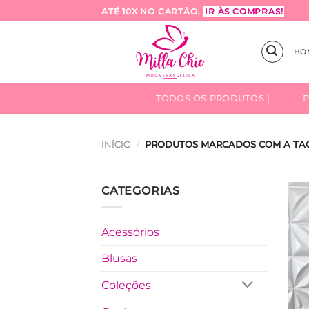
Skip
ATÉ 10X NO CARTÃO,
IR ÀS COMPRAS!
to
content
HO
TODOS OS PRODUTOS |
INÍCIO
/
PRODUTOS MARCADOS COM A TAG
CATEGORIAS
Acessórios
Blusas
Coleções