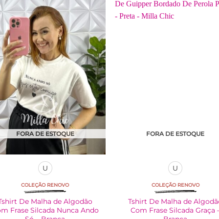
várias
várias
variantes.
variantes.
As
As
opções
opções
podem
podem
ser
ser
escolhidas
escolhidas
na
na
página
página
do
do
produto
produto
FORA DE ESTOQUE
FORA DE ESTOQUE
U
U
COLEÇÃO RENOVO
COLEÇÃO RENOVO
Tshirt De Malha de Algodão
Tshirt De Malha de Algod
m Frase Silcada Nunca Ando
Com Frase Silcada Graça 
Só – Branca
Branca