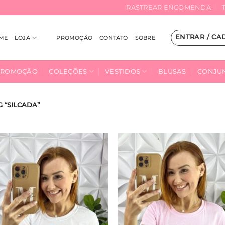
RASTREAR ENCOMENDA
ENTRAR / CA
ME
LOJA
PROMOÇÃO
CONTATO
SOBRE
PROMOÇÃO
COLEÇÕES
VESTIDOS
BLUSAS
CONJU
 “SILCADA”