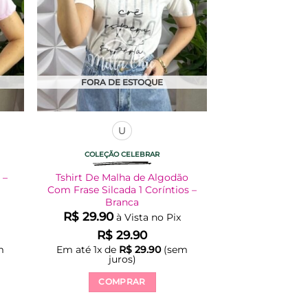
FORA DE ESTOQUE
U
COLEÇÃO CELEBRAR
 –
Tshirt De Malha de Algodão
Com Frase Silcada 1 Coríntios –
Branca
R$
29.90
à Vista no Pix
R$
29.90
m
Em até
1
x de
R$
29.90
(sem
juros)
COMPRAR
Este