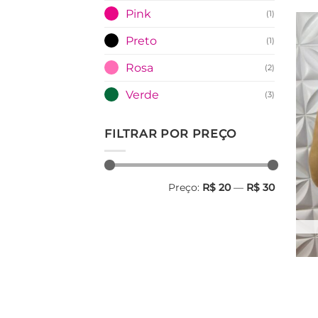
Pink
(1)
Preto
(1)
Rosa
(2)
Verde
(3)
FILTRAR POR PREÇO
Preço
Preço
Preço:
R$ 20
—
R$ 30
mínimo
máximo