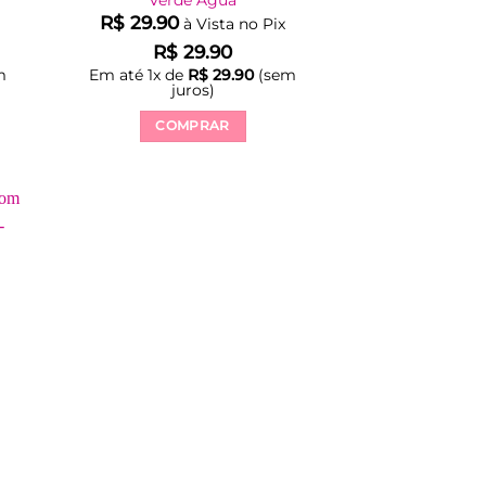
R$
29.90
à Vista no Pix
R$
29.90
m
Em até
1
x de
R$
29.90
(sem
juros)
COMPRAR
Este
produto
tem
várias
variantes.
As
opções
podem
ser
escolhidas
na
página
do
produto