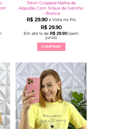
ão
Tshirt Cropped Malha de
Bom
Algodão Com Silque de Gatinho
– Branca
R$
29.90
à Vista no Pix
R$
29.90
m
Em até
1
x de
R$
29.90
(sem
juros)
COMPRAR
Este
produto
tem
várias
variantes.
As
opções
podem
ser
escolhidas
na
página