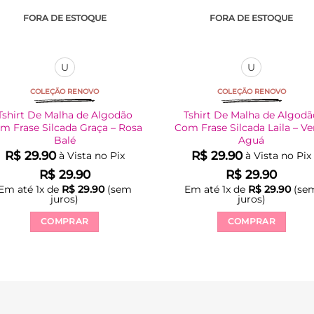
FORA DE ESTOQUE
FORA DE ESTOQUE
U
U
COLEÇÃO RENOVO
COLEÇÃO RENOVO
Tshirt De Malha de Algodão
Tshirt De Malha de Algod
m Frase Silcada Graça – Rosa
Com Frase Silcada Laila – Ve
Balé
Aguá
R$
29.90
R$
29.90
à Vista no Pix
à Vista no Pix
R$
29.90
R$
29.90
Em até
1
x de
R$
29.90
(sem
Em até
1
x de
R$
29.90
(se
juros)
juros)
COMPRAR
COMPRAR
Este
Este
produto
produto
tem
tem
várias
várias
variantes.
variantes.