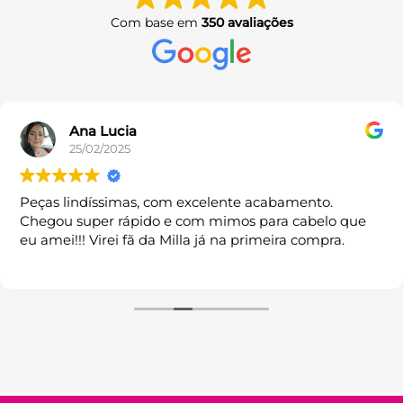
ser
Com base em
350 avaliações
escolhidas
na
página
do
produto
Ana Lucia
25/02/2025
Peças lindíssimas, com excelente acabamento.
Chegou super rápido e com mimos para cabelo que
eu amei!!! Virei fã da Milla já na primeira compra.