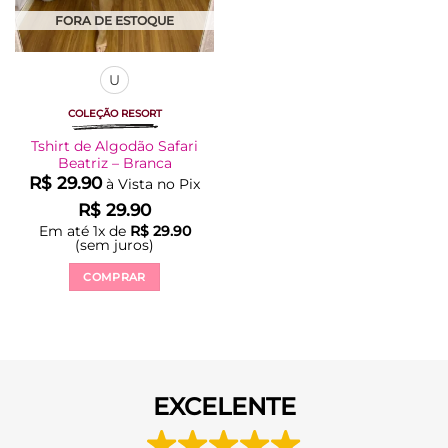
FORA DE ESTOQUE
U
COLEÇÃO RESORT
Tshirt de Algodão Safari
Beatriz – Branca
R$
29.90
à Vista no Pix
R$
29.90
Em até
1
x de
R$
29.90
(sem juros)
COMPRAR
Este
produto
tem
várias
variantes.
EXCELENTE
As
opções
podem