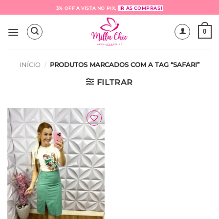
Skip
3% OFF À VISTA NO PIX,
IR ÀS COMPRAS!
to
content
0
INÍCIO
/
PRODUTOS MARCADOS COM A TAG “SAFARI”
FILTRAR
Adicionar
à Lista