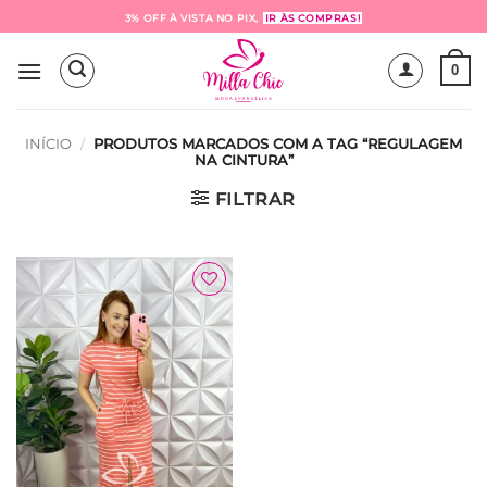
Skip
3% OFF À VISTA NO PIX,
IR ÀS COMPRAS!
to
content
0
INÍCIO
/
PRODUTOS MARCADOS COM A TAG “REGULAGEM
NA CINTURA”
FILTRAR
Adicionar
à Lista