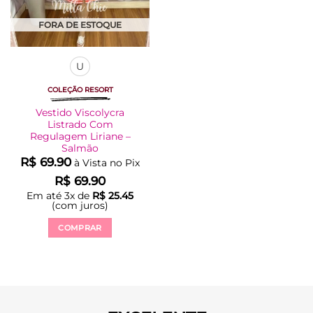
FORA DE ESTOQUE
U
COLEÇÃO RESORT
Vestido Viscolycra
Listrado Com
Regulagem Liriane –
Salmão
R$
69.90
à Vista no Pix
R$
69.90
Em até
3
x de
R$
25.45
(com juros)
COMPRAR
Este
produto
tem
várias
variantes.