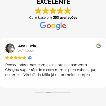
EXCELENTE
As
opções
podem
ser
Com base em
350 avaliações
escolhidas
na
página
do
produto
Ana Lucia
25/02/2025
Peças lindíssimas, com excelente acabamento.
Chegou super rápido e com mimos para cabelo que
eu amei!!! Virei fã da Milla já na primeira compra.