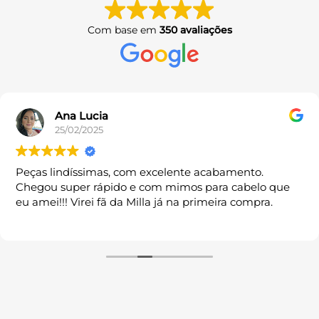
podem
podem
ser
ser
Com base em
350 avaliações
escolhidas
escolhidas
na
na
página
página
do
do
produto
produto
Ana Lucia
25/02/2025
Peças lindíssimas, com excelente acabamento.
Chegou super rápido e com mimos para cabelo que
eu amei!!! Virei fã da Milla já na primeira compra.