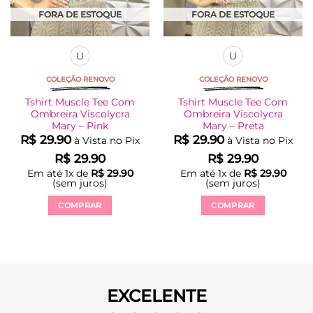
FORA DE ESTOQUE
FORA DE ESTOQUE
U
U
COLEÇÃO RENOVO
COLEÇÃO RENOVO
Tshirt Muscle Tee Com
Tshirt Muscle Tee Com
Ombreira Viscolycra
Ombreira Viscolycra
Mary – Pink
Mary – Preta
R$
29.90
R$
29.90
à Vista no Pix
à Vista no Pix
R$
29.90
R$
29.90
Em até
1
x de
R$
29.90
Em até
1
x de
R$
29.90
(sem juros)
(sem juros)
COMPRAR
COMPRAR
Este
Este
produto
produto
tem
tem
várias
várias
variantes.
variantes.
EXCELENTE
As
As
opções
opções