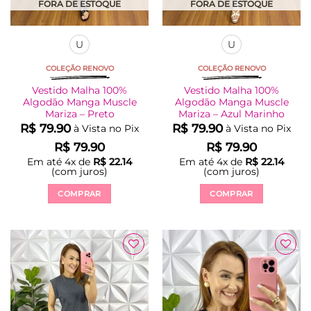
produto
produto
FORA DE ESTOQUE
FORA DE ESTOQUE
U
U
COLEÇÃO RENOVO
COLEÇÃO RENOVO
Vestido Malha 100%
Vestido Malha 100%
Algodão Manga Muscle
Algodão Manga Muscle
Mariza – Preto
Mariza – Azul Marinho
R$
79.90
R$
79.90
à Vista no Pix
à Vista no Pix
R$
79.90
R$
79.90
Em até
4
x de
R$
22.14
Em até
4
x de
R$
22.14
(com juros)
(com juros)
COMPRAR
COMPRAR
Este
Este
produto
produto
tem
tem
várias
várias
Adicionar
Adicionar
variantes.
variantes.
à Lista
à Lista
As
As
opções
opções