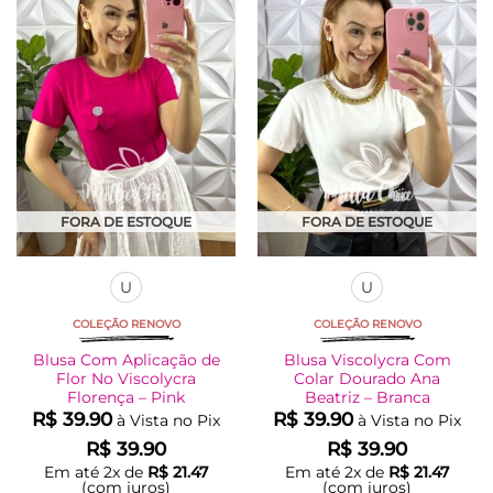
Adicionar
Adicionar
variantes.
variantes.
à Lista
à Lista
As
As
opções
opções
podem
podem
ser
ser
escolhidas
escolhidas
na
na
página
página
do
do
produto
produto
FORA DE ESTOQUE
FORA DE ESTOQUE
U
U
COLEÇÃO RENOVO
COLEÇÃO RENOVO
Blusa Com Aplicação de
Blusa Viscolycra Com
Flor No Viscolycra
Colar Dourado Ana
Florença – Pink
Beatriz – Branca
R$
39.90
R$
39.90
à Vista no Pix
à Vista no Pix
R$
39.90
R$
39.90
Em até
2
x de
R$
21.47
Em até
2
x de
R$
21.47
(com juros)
(com juros)