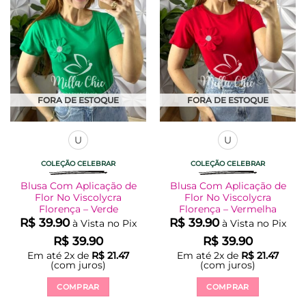
podem
podem
ser
ser
escolhidas
escolhidas
na
na
página
página
do
do
produto
produto
FORA DE ESTOQUE
FORA DE ESTOQUE
U
U
COLEÇÃO CELEBRAR
COLEÇÃO CELEBRAR
Blusa Com Aplicação de
Blusa Com Aplicação de
Flor No Viscolycra
Flor No Viscolycra
Florença – Verde
Florença – Vermelha
R$
39.90
R$
39.90
à Vista no Pix
à Vista no Pix
R$
39.90
R$
39.90
Em até
2
x de
R$
21.47
Em até
2
x de
R$
21.47
(com juros)
(com juros)
COMPRAR
COMPRAR
Este
Este