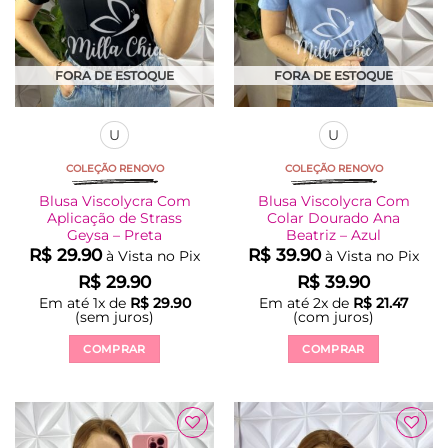
na
na
página
página
do
do
produto
produto
FORA DE ESTOQUE
FORA DE ESTOQUE
U
U
COLEÇÃO RENOVO
COLEÇÃO RENOVO
Blusa Viscolycra Com
Blusa Viscolycra Com
Aplicação de Strass
Colar Dourado Ana
Geysa – Preta
Beatriz – Azul
R$
29.90
R$
39.90
à Vista no Pix
à Vista no Pix
R$
29.90
R$
39.90
Em até
1
x de
R$
29.90
Em até
2
x de
R$
21.47
(sem juros)
(com juros)
COMPRAR
COMPRAR
Este
Este
produto
produto
tem
tem
várias
várias