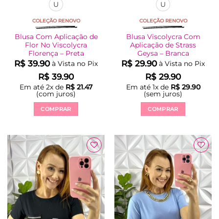
U
U
COLEÇÃO RENOVO
COLEÇÃO RENOVO
Blusa Com Aplicação de
Blusa Viscolycra Com
Flor No Viscolycra
Aplicação de Strass
Florença – Preta
Geysa – Branca
R$
39.90
R$
29.90
à Vista no Pix
à Vista no Pix
R$
39.90
R$
29.90
Em até
2
x de
R$
21.47
Em até
1
x de
R$
29.90
(com juros)
(sem juros)
COMPRAR
COMPRAR
Este
Este
produto
produto
tem
tem
várias
várias
Adicionar
Adicionar
variantes.
variantes.
à Lista
à Lista
As
As
opções
opções
podem
podem
ser
ser
escolhidas
escolhidas