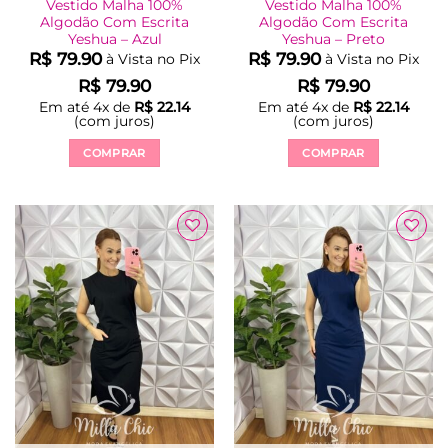
Vestido Malha 100%
Vestido Malha 100%
Algodão Com Escrita
Algodão Com Escrita
Yeshua – Azul
Yeshua – Preto
R$
79.90
R$
79.90
à Vista no Pix
à Vista no Pix
R$
79.90
R$
79.90
Em até
4
x de
R$
22.14
Em até
4
x de
R$
22.14
(com juros)
(com juros)
COMPRAR
COMPRAR
Este
Este
produto
produto
tem
tem
várias
várias
Adicionar
Adicionar
variantes.
variantes.
à Lista
à Lista
As
As
opções
opções
podem
podem
ser
ser
escolhidas
escolhidas
na
na
página
página
do
do