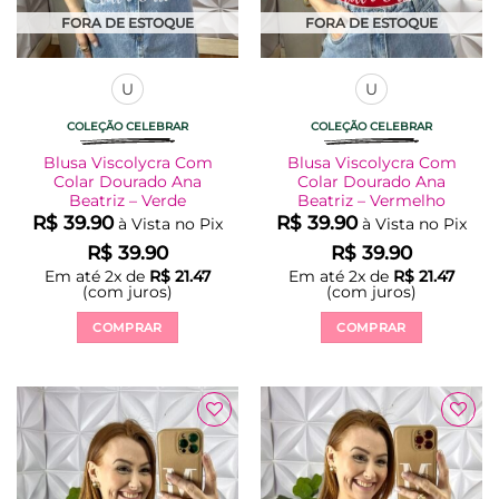
FORA DE ESTOQUE
FORA DE ESTOQUE
U
U
COLEÇÃO CELEBRAR
COLEÇÃO CELEBRAR
Blusa Viscolycra Com
Blusa Viscolycra Com
Colar Dourado Ana
Colar Dourado Ana
Beatriz – Verde
Beatriz – Vermelho
R$
39.90
R$
39.90
à Vista no Pix
à Vista no Pix
R$
39.90
R$
39.90
Em até
2
x de
R$
21.47
Em até
2
x de
R$
21.47
(com juros)
(com juros)
COMPRAR
COMPRAR
Este
Este
produto
produto
tem
tem
várias
várias
Adicionar
Adicionar
variantes.
variantes.
à Lista
à Lista
As
As
opções
opções