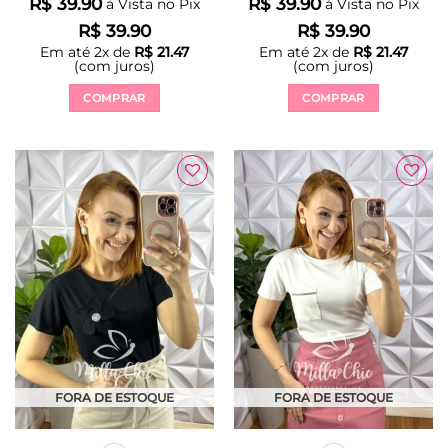
R$
39.90
R$
39.90
à Vista no Pix
à Vista no Pix
R$
39.90
R$
39.90
Em até
2
x de
R$
21.47
Em até
2
x de
R$
21.47
(com juros)
(com juros)
COMPRAR
COMPRAR
Este
Este
produto
produto
tem
tem
várias
várias
Adicionar
Adicionar
variantes.
variantes.
à Lista
à Lista
As
As
opções
opções
podem
podem
ser
ser
escolhidas
escolhidas
na
na
página
página
do
do
produto
produto
FORA DE ESTOQUE
FORA DE ESTOQUE