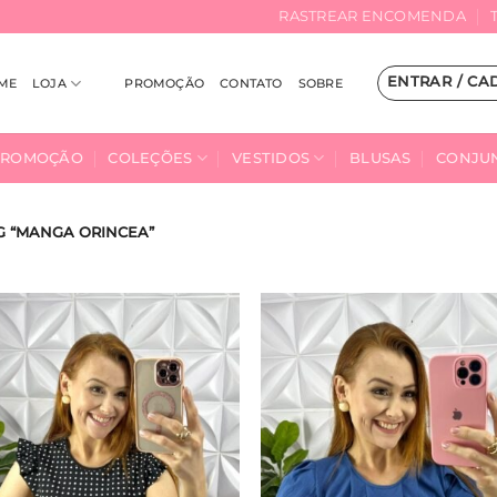
RASTREAR ENCOMENDA
ENTRAR / CA
ME
LOJA
PROMOÇÃO
CONTATO
SOBRE
PROMOÇÃO
COLEÇÕES
VESTIDOS
BLUSAS
CONJU
 “MANGA ORINCEA”