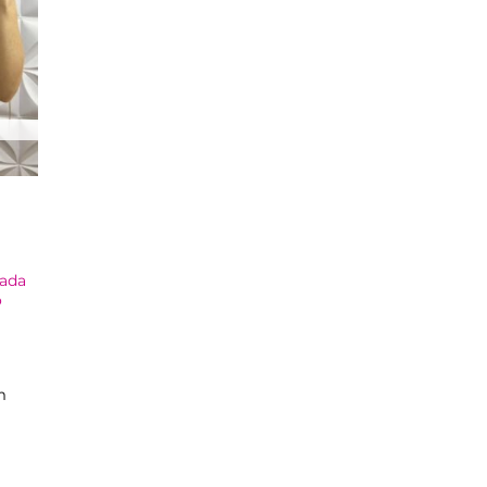
pada
o
m