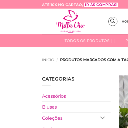
Skip
ATÉ 10X NO CARTÃO,
IR ÀS COMPRAS!
to
content
HO
TODOS OS PRODUTOS |
INÍCIO
/
PRODUTOS MARCADOS COM A TAG
CATEGORIAS
Acessórios
Blusas
Coleções