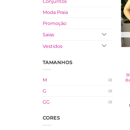
Conjuntos
Moda Praia
Promoção
Saias
Vestidos
TAMANHOS
B
M
B
(2)
G
(2)
GG
(2)
CORES