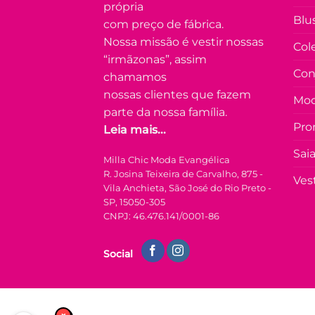
própria
Blu
com preço de fábrica.
Nossa missão é vestir nossas
Col
“irmãzonas”, assim
Con
chamamos
nossas clientes que fazem
Mod
parte da nossa família.
Pro
Leia mais...
Sai
Milla Chic Moda Evangélica
R. Josina Teixeira de Carvalho, 875 -
Ves
Vila Anchieta, São José do Rio Preto -
SP, 15050-305
CNPJ: 46.476.141/0001-86
Social