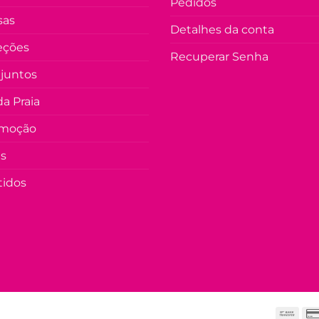
Pedidos
sas
Detalhes da conta
eções
Recuperar Senha
juntos
a Praia
moção
as
tidos