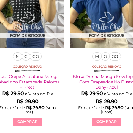
FORA DE ESTOQUE
FORA DE ESTOQUE
M
G
GG
M
G
GG
COLEÇÃO RENOVO
COLEÇÃO RENOVO
lusa Crepe Alfaiataria Manga
Blusa Dunna Manga Envelo
abadinho Estampada Paloma
Com Drapeados No Bust
– Preta
Dany- Azul
R$
29.90
R$
29.90
à Vista no Pix
à Vista no Pix
R$
29.90
R$
29.90
Em até
1
x de
R$
29.90
(sem
Em até
1
x de
R$
29.90
(se
juros)
juros)
COMPRAR
COMPRAR
Este
Este