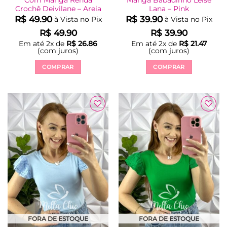
Com Manga Renda
Manga Babadinho Leise
Crochê Deivilane – Areia
Lana – Pink
R$
49.90
R$
39.90
à Vista no Pix
à Vista no Pix
R$
49.90
R$
39.90
Em até
2
x de
R$
26.86
Em até
2
x de
R$
21.47
(com juros)
(com juros)
COMPRAR
COMPRAR
Este
Este
produto
produto
tem
tem
várias
várias
Adicionar
Adicionar
variantes.
variantes.
à Lista
à Lista
As
As
opções
opções
podem
podem
ser
ser
escolhidas
escolhidas
na
na
página
página
do
do
produto
produto
FORA DE ESTOQUE
FORA DE ESTOQUE