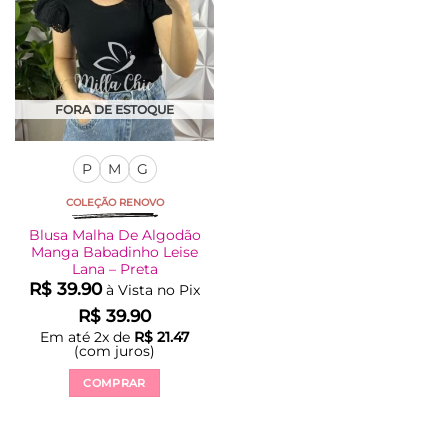
ser
ser
escolhidas
escolhidas
na
na
página
página
do
do
produto
produto
FORA DE ESTOQUE
P
M
G
COLEÇÃO RENOVO
Blusa Malha De Algodão
Manga Babadinho Leise
Lana – Preta
R$
39.90
à Vista no Pix
R$
39.90
Em até
2
x de
R$
21.47
(com juros)
COMPRAR
Este
produto