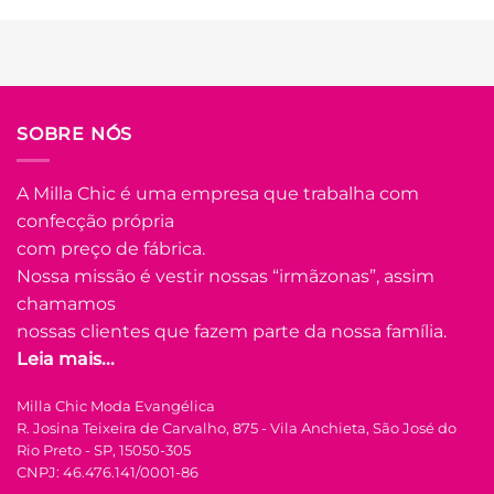
tem
várias
variantes.
As
opções
podem
SOBRE NÓS
ser
escolhidas
na
A Milla Chic é uma empresa que trabalha com
página
confecção própria
do
com preço de fábrica.
produto
Nossa missão é vestir nossas “irmãzonas”, assim
chamamos
nossas clientes que fazem parte da nossa família.
Leia mais...
Milla Chic Moda Evangélica
R. Josina Teixeira de Carvalho, 875 - Vila Anchieta, São José do
Rio Preto - SP, 15050-305
CNPJ: 46.476.141/0001-86