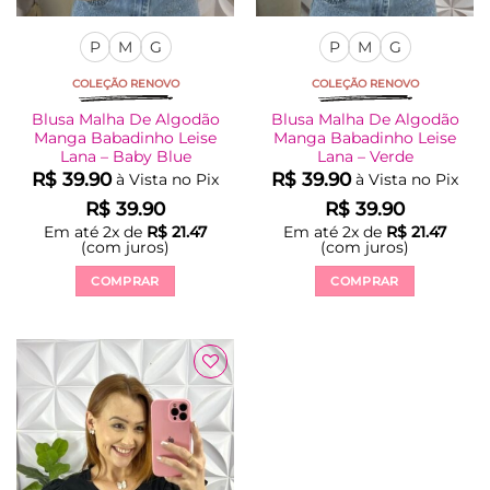
P
M
G
P
M
G
COLEÇÃO RENOVO
COLEÇÃO RENOVO
Blusa Malha De Algodão
Blusa Malha De Algodão
Manga Babadinho Leise
Manga Babadinho Leise
Lana – Baby Blue
Lana – Verde
R$
39.90
R$
39.90
à Vista no Pix
à Vista no Pix
R$
39.90
R$
39.90
Em até
2
x de
R$
21.47
Em até
2
x de
R$
21.47
(com juros)
(com juros)
COMPRAR
COMPRAR
Este
Este
produto
produto
tem
tem
várias
várias
Adicionar
variantes.
variantes.
à Lista
As
As
opções
opções
podem
podem