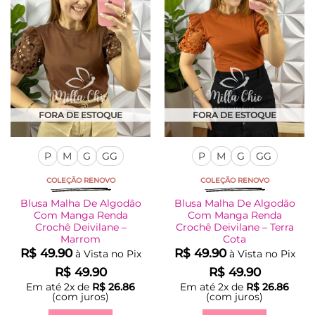
opções
opções
podem
podem
ser
ser
escolhidas
escolhidas
na
na
página
página
do
do
produto
produto
FORA DE ESTOQUE
FORA DE ESTOQUE
P
M
G
GG
P
M
G
GG
COLEÇÃO RENOVO
COLEÇÃO RENOVO
Blusa Malha De Algodão
Blusa Malha De Algodão
Com Manga Renda
Com Manga Renda
Crochê Deivilane –
Crochê Deivilane – Terra
Marrom
Cota
R$
49.90
R$
49.90
à Vista no Pix
à Vista no Pix
R$
49.90
R$
49.90
Em até
2
x de
R$
26.86
Em até
2
x de
R$
26.86
(com juros)
(com juros)