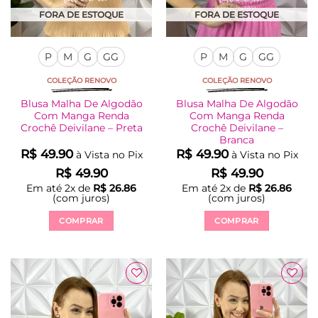
FORA DE ESTOQUE
FORA DE ESTOQUE
P
M
G
GG
P
M
G
GG
COLEÇÃO RENOVO
COLEÇÃO RENOVO
Blusa Malha De Algodão
Blusa Malha De Algodão
Com Manga Renda
Com Manga Renda
Crochê Deivilane – Preta
Crochê Deivilane –
Branca
R$
49.90
R$
49.90
à Vista no Pix
à Vista no Pix
R$
49.90
R$
49.90
Em até
2
x de
R$
26.86
Em até
2
x de
R$
26.86
(com juros)
(com juros)
COMPRAR
COMPRAR
Este
Este
produto
produto
tem
tem
várias
várias
Adicionar
Adicionar
variantes.
variantes.
à Lista
à Lista
As
As