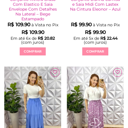
Com Elastico E Saia
e Saia Midi Com Lastex
Envelope Com Detalhes
Na Cintura Eleonor – Azul
Na Lateral – Bege
Estampado
R$
109.90
R$
99.90
à Vista no Pix
à Vista no Pix
R$
109.90
R$
99.90
Em até
6
x de
R$
20.82
Em até
5
x de
R$
22.44
(com juros)
(com juros)
COMPRAR
COMPRAR
Este
Este
produto
produto
tem
tem
várias
várias
variantes.
variantes.
As
As
opções
opções
podem
podem
ser
ser
escolhidas
escolhidas
na
na
página
página