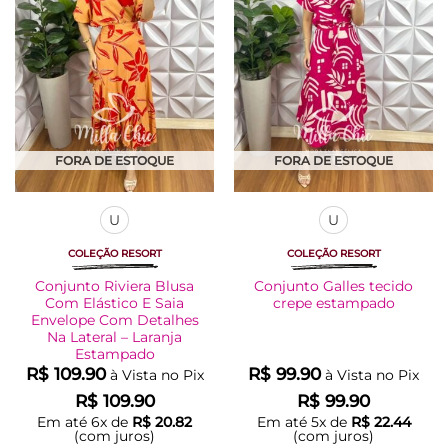
opções
opções
podem
podem
ser
ser
escolhidas
escolhidas
na
na
página
página
do
do
produto
produto
FORA DE ESTOQUE
FORA DE ESTOQUE
U
U
COLEÇÃO RESORT
COLEÇÃO RESORT
Conjunto Riviera Blusa
Conjunto Galles tecido
Com Elástico E Saia
crepe estampado
Envelope Com Detalhes
Na Lateral – Laranja
Estampado
R$
109.90
R$
99.90
à Vista no Pix
à Vista no Pix
R$
109.90
R$
99.90
Em até
6
x de
R$
20.82
Em até
5
x de
R$
22.44
(com juros)
(com juros)