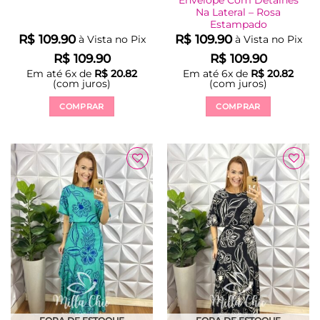
Envelope Com Detalhes
Na Lateral – Rosa
Estampado
R$
109.90
R$
109.90
à Vista no Pix
à Vista no Pix
R$
109.90
R$
109.90
Em até
6
x de
R$
20.82
Em até
6
x de
R$
20.82
(com juros)
(com juros)
COMPRAR
COMPRAR
Este
Este
produto
produto
tem
tem
várias
várias
variantes.
variantes.
As
As
opções
opções
podem
podem
ser
ser
escolhidas
escolhidas
na
na
página
página
do
do
produto
produto