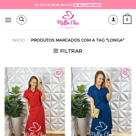
Skip
3% OFF À VISTA NO PIX,
IR ÀS COMPRAS!
to
content
0
INÍCIO
/
PRODUTOS MARCADOS COM A TAG “LONGA”
FILTRAR