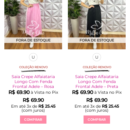
podem
podem
ser
ser
escolhidas
escolhidas
na
na
página
página
do
do
produto
produto
FORA DE ESTOQUE
FORA DE ESTOQUE
U
U
COLEÇÃO RENOVO
COLEÇÃO RENOVO
Saia Crepe Alfaiataria
Saia Crepe Alfaiataria
Longo Com Fenda
Longo Com Fenda
Frontal Adele – Rosa
Frontal Adele – Preta
R$
69.90
R$
69.90
à Vista no Pix
à Vista no Pix
R$
69.90
R$
69.90
Em até
3
x de
R$
25.45
Em até
3
x de
R$
25.45
(com juros)
(com juros)
COMPRAR
COMPRAR
Este
Este