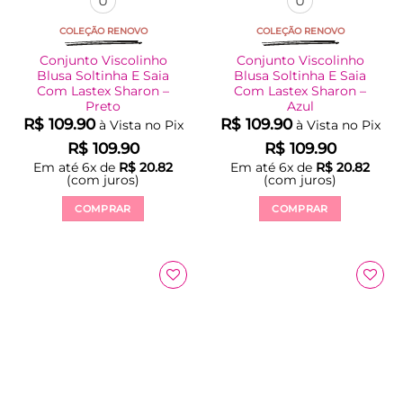
U
U
COLEÇÃO RENOVO
COLEÇÃO RENOVO
Conjunto Viscolinho
Conjunto Viscolinho
Blusa Soltinha E Saia
Blusa Soltinha E Saia
Com Lastex Sharon –
Com Lastex Sharon –
Preto
Azul
R$
109.90
R$
109.90
à Vista no Pix
à Vista no Pix
R$
109.90
R$
109.90
Em até
6
x de
R$
20.82
Em até
6
x de
R$
20.82
(com juros)
(com juros)
COMPRAR
COMPRAR
Este
Este
produto
produto
tem
tem
várias
várias
variantes.
variantes.
As
As
opções
opções
podem
podem
ser
ser
escolhidas
escolhidas