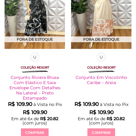
ser
ser
escolhidas
escolhidas
na
na
página
página
do
do
produto
produto
FORA DE ESTOQUE
FORA DE ESTOQUE
U
U
COLEÇÃO RESORT
COLEÇÃO RESORT
Conjunto Riviera Blusa
Conjunto Em Viscolinho
Com Elástico E Saia
Caribe – Areia
Envelope Com Detalhes
Na Lateral – Preto
Estampado
R$
109.90
R$
109.90
à Vista no Pix
à Vista no Pix
R$
109.90
R$
109.90
Em até
6
x de
R$
20.82
Em até
6
x de
R$
20.82
(com juros)
(com juros)
COMPRAR
COMPRAR