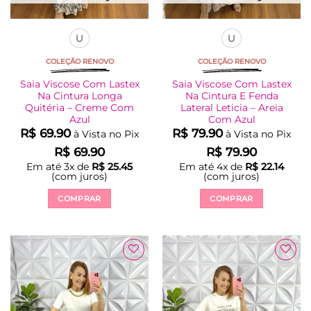
U
U
COLEÇÃO RENOVO
COLEÇÃO RENOVO
Saia Viscose Com Lastex
Saia Viscose Com Lastex
Na Cintura Longa
Na Cintura E Fenda
Quitéria – Creme Com
Lateral Leticia – Areia
Azul
Com Azul
R$
69.90
R$
79.90
à Vista no Pix
à Vista no Pix
R$
69.90
R$
79.90
Em até
3
x de
R$
25.45
Em até
4
x de
R$
22.14
(com juros)
(com juros)
COMPRAR
COMPRAR
Este
Este
produto
produto
tem
tem
várias
várias
variantes.
variantes.
As
As
opções
opções