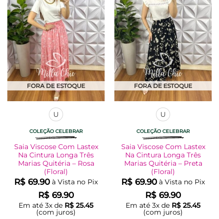
As
As
opções
opções
podem
podem
ser
ser
escolhidas
escolhidas
na
na
página
página
do
do
produto
produto
FORA DE ESTOQUE
FORA DE ESTOQUE
U
U
COLEÇÃO CELEBRAR
COLEÇÃO CELEBRAR
Saia Viscose Com Lastex
Saia Viscose Com Lastex
Na Cintura Longa Três
Na Cintura Longa Três
Marias Quitéria – Rosa
Marias Quitéria – Preta
(Floral)
(Floral)
R$
69.90
R$
69.90
à Vista no Pix
à Vista no Pix
R$
69.90
R$
69.90
Em até
3
x de
R$
25.45
Em até
3
x de
R$
25.45
(com juros)
(com juros)