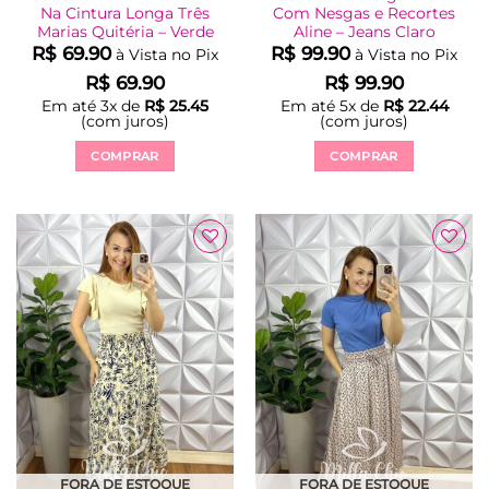
Na Cintura Longa Três
Com Nesgas e Recortes
Marias Quitéria – Verde
Aline – Jeans Claro
R$
69.90
R$
99.90
à Vista no Pix
à Vista no Pix
R$
69.90
R$
99.90
Em até
3
x de
R$
25.45
Em até
5
x de
R$
22.44
(com juros)
(com juros)
COMPRAR
COMPRAR
Este
Este
produto
produto
tem
tem
várias
várias
variantes.
variantes.
As
As
opções
opções
podem
podem
ser
ser
escolhidas
escolhidas
na
na
página
página
do
do
produto
produto
FORA DE ESTOQUE
FORA DE ESTOQUE