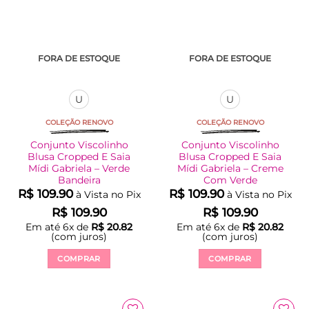
na
na
página
página
do
do
produto
produto
FORA DE ESTOQUE
FORA DE ESTOQUE
U
U
COLEÇÃO RENOVO
COLEÇÃO RENOVO
Conjunto Viscolinho
Conjunto Viscolinho
Blusa Cropped E Saia
Blusa Cropped E Saia
Mídi Gabriela – Verde
Mídi Gabriela – Creme
Bandeira
Com Verde
R$
109.90
R$
109.90
à Vista no Pix
à Vista no Pix
R$
109.90
R$
109.90
Em até
6
x de
R$
20.82
Em até
6
x de
R$
20.82
(com juros)
(com juros)
COMPRAR
COMPRAR
Este
Este
produto
produto
tem
tem