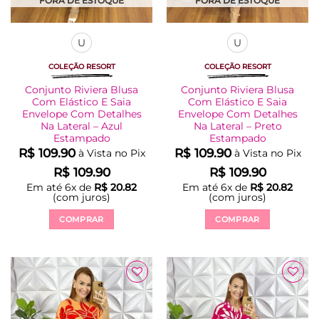
FORA DE ESTOQUE
FORA DE ESTOQUE
U
U
COLEÇÃO RESORT
COLEÇÃO RESORT
Conjunto Riviera Blusa
Conjunto Riviera Blusa
Com Elástico E Saia
Com Elástico E Saia
Envelope Com Detalhes
Envelope Com Detalhes
Na Lateral – Azul
Na Lateral – Preto
Estampado
Estampado
R$
109.90
R$
109.90
à Vista no Pix
à Vista no Pix
R$
109.90
R$
109.90
Em até
6
x de
R$
20.82
Em até
6
x de
R$
20.82
(com juros)
(com juros)
COMPRAR
COMPRAR
Este
Este
produto
produto
tem
tem
várias
várias
variantes.
variantes.
As
As