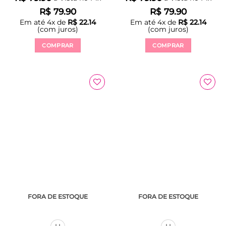
R$
79.90
R$
79.90
Em até
4
x de
R$
22.14
Em até
4
x de
R$
22.14
(com juros)
(com juros)
COMPRAR
COMPRAR
Este
Este
produto
produto
tem
tem
várias
várias
variantes.
variantes.
As
As
opções
opções
podem
podem
ser
ser
escolhidas
escolhidas
na
na
página
página
do
do
produto
produto
FORA DE ESTOQUE
FORA DE ESTOQUE