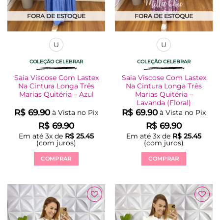
do
do
produto
produto
FORA DE ESTOQUE
FORA DE ESTOQUE
U
U
COLEÇÃO CELEBRAR
COLEÇÃO CELEBRAR
Saia Viscose Com Lastex
Saia Viscose Com Lastex
Na Cintura Longa Três
Na Cintura Longa Três
Marias Quitéria – Azul
Marias Quitéria –
Lavanda (Floral)
R$
69.90
R$
69.90
à Vista no Pix
à Vista no Pix
R$
69.90
R$
69.90
Em até
3
x de
R$
25.45
Em até
3
x de
R$
25.45
(com juros)
(com juros)
COMPRAR
COMPRAR
Este
Este
produto
produto
tem
tem
várias
várias
variantes.
variantes.