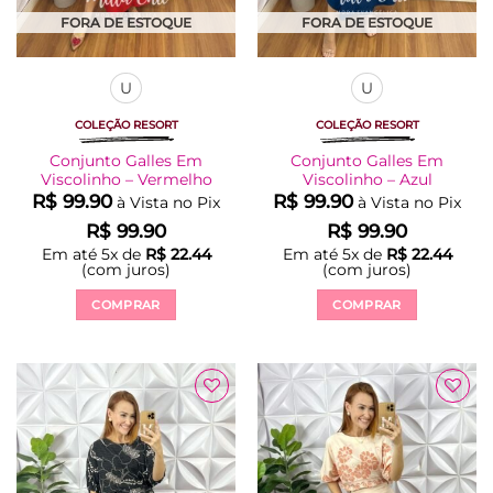
FORA DE ESTOQUE
FORA DE ESTOQUE
U
U
COLEÇÃO RESORT
COLEÇÃO RESORT
Conjunto Galles Em
Conjunto Galles Em
Viscolinho – Vermelho
Viscolinho – Azul
R$
99.90
R$
99.90
à Vista no Pix
à Vista no Pix
R$
99.90
R$
99.90
Em até
5
x de
R$
22.44
Em até
5
x de
R$
22.44
(com juros)
(com juros)
COMPRAR
COMPRAR
Este
Este
produto
produto
tem
tem
várias
várias
variantes.
variantes.
As
As
opções
opções
podem
podem