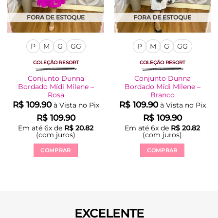
FORA DE ESTOQUE
FORA DE ESTOQUE
P
M
G
GG
P
M
G
GG
COLEÇÃO RESORT
COLEÇÃO RESORT
Conjunto Dunna
Conjunto Dunna
Bordado Mídi Milene –
Bordado Mídi Milene –
Rosa
Branco
R$
109.90
R$
109.90
à Vista no Pix
à Vista no Pix
R$
109.90
R$
109.90
Em até
6
x de
R$
20.82
Em até
6
x de
R$
20.82
(com juros)
(com juros)
COMPRAR
COMPRAR
Este
Este
produto
produto
tem
tem
várias
várias
variantes.
variantes.
EXCELENTE
As
As