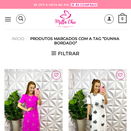
Skip
3% OFF À VISTA NO PIX,
IR ÀS COMPRAS!
to
content
0
INÍCIO
/
PRODUTOS MARCADOS COM A TAG “DUNNA
BORDADO”
FILTRAR
Adicionar
Adicionar
à Lista
à Lista