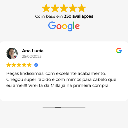
opções
opções
podem
podem
ser
ser
Com base em
350 avaliações
escolhidas
escolhidas
na
na
página
página
do
do
produto
produto
Ana Lucia
25/02/2025
Peças lindíssimas, com excelente acabamento.
Chegou super rápido e com mimos para cabelo que
eu amei!!! Virei fã da Milla já na primeira compra.