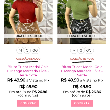
podem
podem
ser
ser
escolhidas
escolhidas
na
na
página
página
do
do
produto
produto
FORA DE ESTOQUE
FORA DE ESTOQUE
M
G
GG
M
G
GG
COLEÇÃO RENOVO
COLEÇÃO RENOVO
Blusa Tricot Modal Gola
Blusa Tricot Modal Gola
E Manga Marcada Lívia –
E Manga Marcada Lívia –
Terra Cota
Verde
R$
49.90
R$
49.90
à Vista no Pix
à Vista no Pix
R$
49.90
R$
49.90
Em até
2
x de
R$
26.86
Em até
2
x de
R$
26.86
(com juros)
(com juros)
COMPRAR
COMPRAR
Este
Este