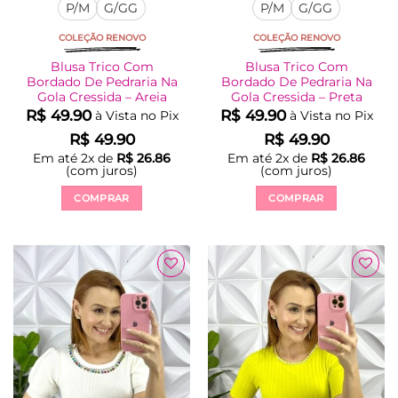
P/M
G/GG
P/M
G/GG
COLEÇÃO RENOVO
COLEÇÃO RENOVO
Blusa Trico Com
Blusa Trico Com
Bordado De Pedraria Na
Bordado De Pedraria Na
Gola Cressida – Areia
Gola Cressida – Preta
R$
49.90
R$
49.90
à Vista no Pix
à Vista no Pix
R$
49.90
R$
49.90
Em até
2
x de
R$
26.86
Em até
2
x de
R$
26.86
(com juros)
(com juros)
COMPRAR
COMPRAR
Este
Este
produto
produto
tem
tem
várias
várias
Adicionar
Adicionar
variantes.
variantes.
à Lista
à Lista
As
As
opções
opções
podem
podem
ser
ser
escolhidas
escolhidas