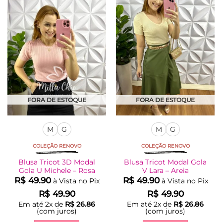
Adicionar
Adicionar
variantes.
variantes.
à Lista
à Lista
As
As
opções
opções
podem
podem
ser
ser
escolhidas
escolhidas
na
na
página
página
do
do
produto
produto
FORA DE ESTOQUE
FORA DE ESTOQUE
M
G
M
G
COLEÇÃO RENOVO
COLEÇÃO RENOVO
Blusa Tricot 3D Modal
Blusa Tricot Modal Gola
Gola U Michele – Rosa
V Lara – Areia
R$
49.90
R$
49.90
à Vista no Pix
à Vista no Pix
R$
49.90
R$
49.90
Em até
2
x de
R$
26.86
Em até
2
x de
R$
26.86
(com juros)
(com juros)