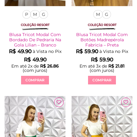
P
M
G
M
G
COLEÇÃO RESORT
COLEÇÃO RESORT
Blusa Tricot Modal Com
Blusa Tricot Modal Com
Bordado De Pedraria Na
Botões Madrepérola
Gola Lilian – Branco
Fabricia – Preta
R$
49.90
R$
59.90
à Vista no Pix
à Vista no Pix
R$
49.90
R$
59.90
Em até
2
x de
R$
26.86
Em até
3
x de
R$
21.81
(com juros)
(com juros)
COMPRAR
COMPRAR
Este
Este
produto
produto
tem
tem
várias
várias
Adicionar
Adicionar
variantes.
variantes.
à Lista
à Lista
As
As
opções
opções
podem
podem