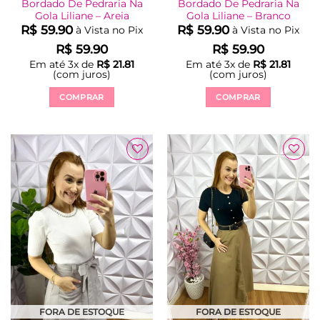
Bordado De Pedraria Na
Bordado De Pedraria Na
Gola Liliane – Areia
Gola Liliane – Branco
R$
59.90
R$
59.90
à Vista no Pix
à Vista no Pix
R$
59.90
R$
59.90
Em até
3
x de
R$
21.81
Em até
3
x de
R$
21.81
(com juros)
(com juros)
COMPRAR
COMPRAR
Este
Este
produto
produto
tem
tem
várias
várias
Adicionar
Adicionar
variantes.
variantes.
à Lista
à Lista
As
As
opções
opções
podem
podem
ser
ser
escolhidas
escolhidas
na
na
página
página
do
do
produto
produto
FORA DE ESTOQUE
FORA DE ESTOQUE