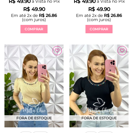
R$
49.90
R$
49.90
à Vista no Pix
à Vista no Pix
R$
49.90
R$
49.90
Em até
2
x de
R$
26.86
Em até
2
x de
R$
26.86
(com juros)
(com juros)
COMPRAR
COMPRAR
Este
Este
produto
produto
tem
tem
várias
várias
Adicionar
Adicionar
variantes.
variantes.
à Lista
à Lista
As
As
opções
opções
podem
podem
ser
ser
escolhidas
escolhidas
na
na
página
página
do
do
produto
produto
FORA DE ESTOQUE
FORA DE ESTOQUE