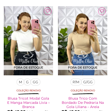
produto
produto
tem
tem
várias
várias
Adicionar
Adicionar
variantes.
variantes.
à Lista
à Lista
As
As
opções
opções
podem
podem
ser
ser
escolhidas
escolhidas
na
na
página
página
do
do
produto
produto
FORA DE ESTOQUE
FORA DE ESTOQUE
M
G
GG
P/M
G/GG
COLEÇÃO RENOVO
COLEÇÃO RENOVO
Blusa Tricot Modal Gola
Blusa Trico Com
E Manga Marcada Lívia –
Bordado De Pedraria Na
Branca
Gola Liliana – Areia