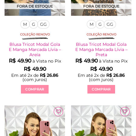
FORA DE ESTOQUE
FORA DE ESTOQUE
M
G
GG
M
G
GG
COLEÇÃO RENOVO
COLEÇÃO RENOVO
Blusa Tricot Modal Gola
Blusa Tricot Modal Gola
E Manga Marcada Lívia –
E Manga Marcada Lívia –
Areia
Preta
R$
49.90
R$
49.90
à Vista no Pix
à Vista no Pix
R$
49.90
R$
49.90
Em até
2
x de
R$
26.86
Em até
2
x de
R$
26.86
(com juros)
(com juros)
COMPRAR
COMPRAR
Este
Este
produto
produto
tem
tem
várias
várias
Adicionar
Adicionar
variantes.
variantes.
à Lista
à Lista
As
As
opções
opções