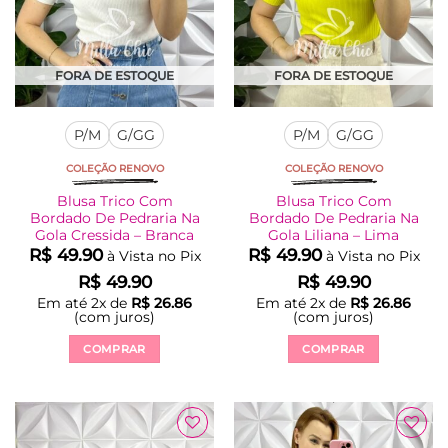
na
na
página
página
do
do
produto
produto
FORA DE ESTOQUE
FORA DE ESTOQUE
P/M
G/GG
P/M
G/GG
COLEÇÃO RENOVO
COLEÇÃO RENOVO
Blusa Trico Com
Blusa Trico Com
Bordado De Pedraria Na
Bordado De Pedraria Na
Gola Cressida – Branca
Gola Liliana – Lima
R$
49.90
R$
49.90
à Vista no Pix
à Vista no Pix
R$
49.90
R$
49.90
Em até
2
x de
R$
26.86
Em até
2
x de
R$
26.86
(com juros)
(com juros)
COMPRAR
COMPRAR
Este
Este
produto
produto
tem
tem
várias
várias