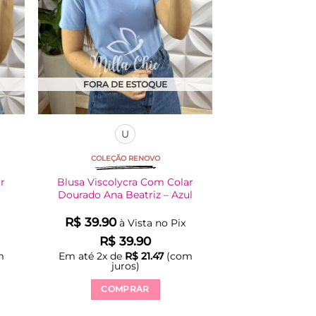
FORA DE ESTOQUE
U
COLEÇÃO RENOVO
ar
Blusa Viscolycra Com Colar
Dourado Ana Beatriz – Azul
R$
39.90
à Vista no Pix
R$
39.90
m
Em até
2
x de
R$
21.47
(com
juros)
COMPRAR
Este