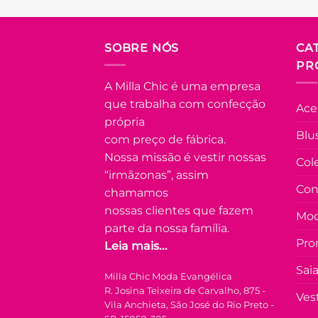
SOBRE NÓS
CA
PR
A Milla Chic é uma empresa
que trabalha com confecção
Ace
própria
Blu
com preço de fábrica.
Nossa missão é vestir nossas
Col
“irmãzonas”, assim
Con
chamamos
nossas clientes que fazem
Mod
parte da nossa família.
Pro
Leia mais...
Sai
Milla Chic Moda Evangélica
R. Josina Teixeira de Carvalho, 875 -
Ves
Vila Anchieta, São José do Rio Preto -