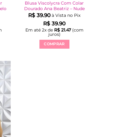
ar
Blusa Viscolycra Com Colar
elo
Dourado Ana Beatriz – Nude
R$
39.90
à Vista no Pix
R$
39.90
m
Em até
2
x de
R$
21.47
(com
juros)
COMPRAR
Este
produto
tem
várias
variantes.
As
opções
podem
ser
escolhidas
na
página
do