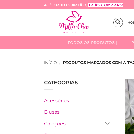
Skip
ATÉ 10X NO CARTÃO,
IR ÀS COMPRAS!
to
content
HO
TODOS OS PRODUTOS |
INÍCIO
/
PRODUTOS MARCADOS COM A TAG
CATEGORIAS
Acessórios
Blusas
Coleções