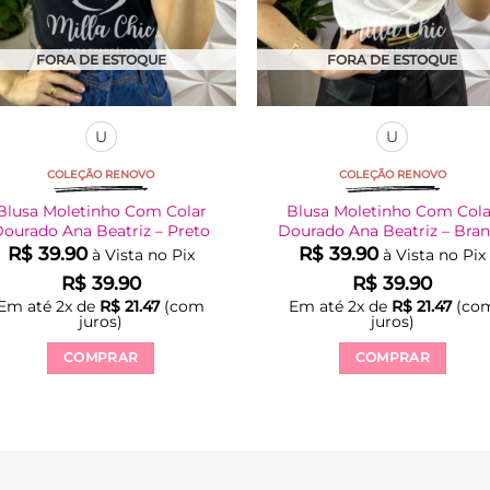
produto
produto
FORA DE ESTOQUE
FORA DE ESTOQUE
U
U
COLEÇÃO RENOVO
COLEÇÃO RENOVO
Blusa Moletinho Com Colar
Blusa Moletinho Com Cola
ourado Ana Beatriz – Preto
Dourado Ana Beatriz – Bra
R$
39.90
R$
39.90
à Vista no Pix
à Vista no Pix
R$
39.90
R$
39.90
Em até
2
x de
R$
21.47
(com
Em até
2
x de
R$
21.47
(co
juros)
juros)
COMPRAR
COMPRAR
Este
Este
produto
produto
tem
tem
várias
várias
variantes.
variantes.