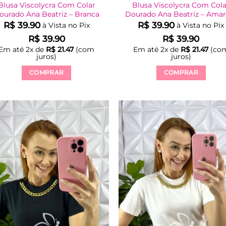
Blusa Viscolycra Com Colar
Blusa Viscolycra Com Col
ourado Ana Beatriz – Branca
Dourado Ana Beatriz – Amar
R$
39.90
R$
39.90
à Vista no Pix
à Vista no Pix
R$
39.90
R$
39.90
Em até
2
x de
R$
21.47
(com
Em até
2
x de
R$
21.47
(co
juros)
juros)
COMPRAR
COMPRAR
Este
Este
produto
produto
tem
tem
várias
várias
variantes.
variantes.
As
As
opções
opções
podem
podem
ser
ser
escolhidas
escolhidas
na
na
página
página
do
do