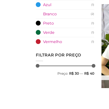
Azul
(1)
Branco
(2)
Preto
(1)
Verde
(1)
Vermelho
(1)
FILTRAR POR PREÇO
Preço
Preço
Preço:
R$ 30
—
R$ 40
mínimo
máximo