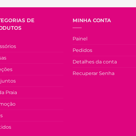
As
As
opções
opções
podem
podem
TEGORIAS DE
MINHA CONTA
ser
ser
ODUTOS
escolhidas
escolhidas
Painel
na
na
ssórios
página
página
Pedidos
do
do
sas
produto
produto
Detalhes da conta
eções
Recuperar Senha
juntos
a Praia
moção
as
tidos