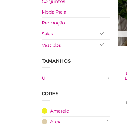
Conjuntos
Moda Praia
Promoção
Saias
Vestidos
TAMANHOS
U
D
(8)
CORES
Amarelo
(1)
Areia
(1)