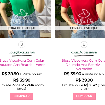
FORA DE ESTOQUE
FORA DE ESTOQUE
U
U
COLEÇÃO CELEBRAR
COLEÇÃO CELEBRAR
Blusa Viscolycra Com Colar
Blusa Viscolycra Com Col
ourado Ana Beatriz – Verde
Dourado Ana Beatriz –
Vermelho
R$
39.90
R$
39.90
à Vista no Pix
à Vista no Pix
R$
39.90
R$
39.90
Em até
2
x de
R$
21.47
(com
Em até
2
x de
R$
21.47
(co
juros)
juros)
COMPRAR
COMPRAR
Este
Este