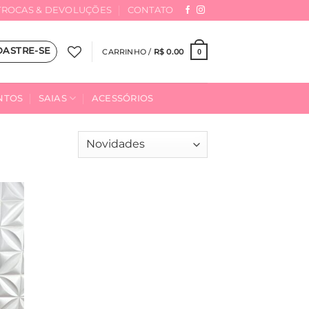
TROCAS & DEVOLUÇÕES
CONTATO
DASTRE-SE
CARRINHO /
R$
0.00
0
NTOS
SAIAS
ACESSÓRIOS
onar
ta