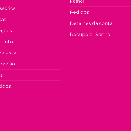
Painel
ssórios
Pedidos
sas
Detalhes da conta
eções
Recuperar Senha
juntos
a Praia
moção
as
tidos