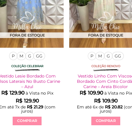
FORA DE ESTOQUE
FORA DE ESTOQUE
P
M
G
GG
P
M
G
GG
COLEÇÃO CELEBRAR
COLEÇÃO RENOVO
Vestido Lesie Bordado Com
Vestido Linho Com Viscos
lsos Laterais No Busto Carine
Bordado Com Cinto Cord
– Azul
Carine – Areia Bicolor
R$
129.90
R$
109.90
à Vista no Pix
à Vista no Pix
R$
129.90
R$
109.90
Em até
7
x de
R$
21.29
(com
Em até
6
x de
R$
20.82
(co
juros)
juros)
COMPRAR
COMPRAR
Este
Este