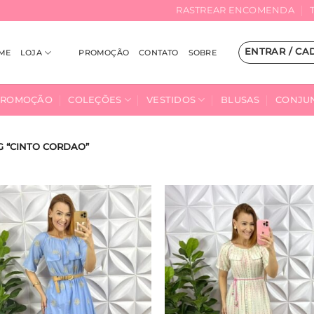
RASTREAR ENCOMENDA
ENTRAR / CA
ME
LOJA
PROMOÇÃO
CONTATO
SOBRE
PROMOÇÃO
COLEÇÕES
VESTIDOS
BLUSAS
CONJU
 “CINTO CORDAO”
Adicionar
Adici
à Lista
à Lis