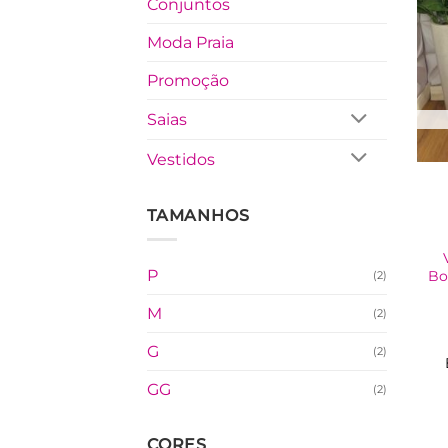
Conjuntos
Moda Praia
Promoção
Saias
Vestidos
TAMANHOS
P
Bo
(2)
M
(2)
G
(2)
GG
(2)
CORES