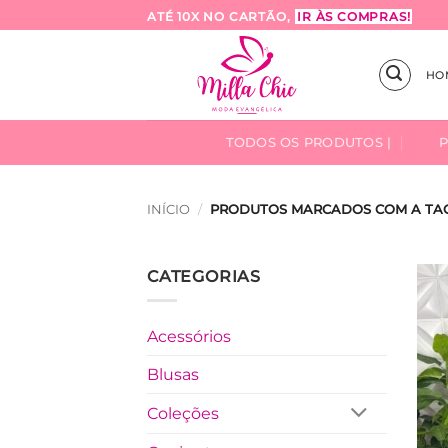
Skip
ATÉ 10X NO CARTÃO,
IR ÀS COMPRAS!
to
content
HO
TODOS OS PRODUTOS |
INÍCIO
/
PRODUTOS MARCADOS COM A TAG
CATEGORIAS
Acessórios
Blusas
Coleções