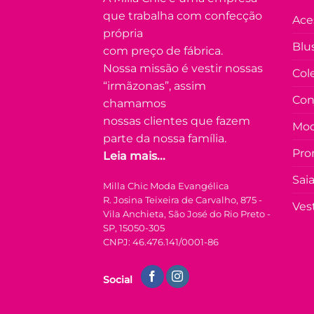
que trabalha com confecção
Ace
própria
Blu
com preço de fábrica.
Nossa missão é vestir nossas
Col
“irmãzonas”, assim
Con
chamamos
nossas clientes que fazem
Mod
parte da nossa família.
Pro
Leia mais...
Sai
Milla Chic Moda Evangélica
R. Josina Teixeira de Carvalho, 875 -
Ves
Vila Anchieta, São José do Rio Preto -
SP, 15050-305
CNPJ: 46.476.141/0001-86
Social