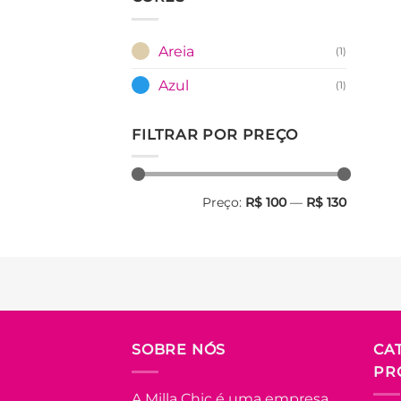
Areia
(1)
Azul
(1)
FILTRAR POR PREÇO
Preço
Preço
Preço:
R$ 100
—
R$ 130
mínimo
máximo
SOBRE NÓS
CA
PR
A Milla Chic é uma empresa