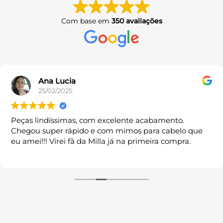
podem
podem
ser
ser
Com base em
350 avaliações
escolhidas
escolhidas
na
na
página
página
do
do
produto
produto
Ana Lucia
25/02/2025
Peças lindíssimas, com excelente acabamento.
Chegou super rápido e com mimos para cabelo que
eu amei!!! Virei fã da Milla já na primeira compra.