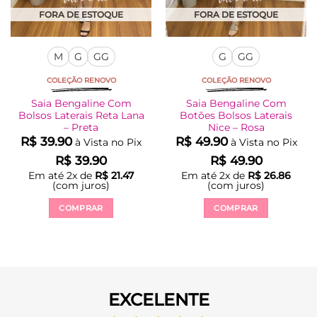
FORA DE ESTOQUE
FORA DE ESTOQUE
M
G
GG
G
GG
COLEÇÃO RENOVO
COLEÇÃO RENOVO
Saia Bengaline Com
Saia Bengaline Com
Bolsos Laterais Reta Lana
Botões Bolsos Laterais
– Preta
Nice – Rosa
R$
39.90
R$
49.90
à Vista no Pix
à Vista no Pix
R$
39.90
R$
49.90
Em até
2
x de
R$
21.47
Em até
2
x de
R$
26.86
(com juros)
(com juros)
COMPRAR
COMPRAR
Este
Este
produto
produto
tem
tem
várias
várias
variantes.
variantes.
EXCELENTE
As
As
opções
opções