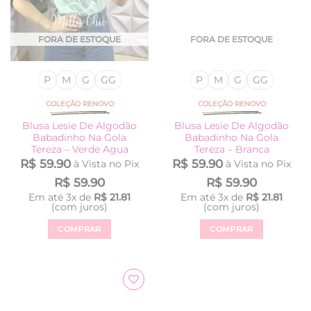
página
página
do
do
produto
produto
FORA DE ESTOQUE
FORA DE ESTOQUE
P
M
G
GG
P
M
G
GG
COLEÇÃO RENOVO
COLEÇÃO RENOVO
Blusa Lesie De Algodão
Blusa Lesie De Algodão
Babadinho Na Gola
Babadinho Na Gola
Tereza – Verde Agua
Tereza – Branca
R$
59.90
R$
59.90
à Vista no Pix
à Vista no Pix
R$
59.90
R$
59.90
Em até
3
x de
R$
21.81
Em até
3
x de
R$
21.81
(com juros)
(com juros)
COMPRAR
COMPRAR
Este
Este
produto
produto
tem
tem
várias
várias
Adicionar
variantes.
variantes.
à Lista