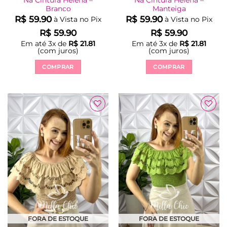
Na Cintura Helena –
Na Cintura Helena –
Branco
Manteiga
R$
59.90
R$
59.90
à Vista no Pix
à Vista no Pix
R$
59.90
R$
59.90
Em até
3
x de
R$
21.81
Em até
3
x de
R$
21.81
(com juros)
(com juros)
COMPRAR
COMPRAR
Este
Este
produto
produto
tem
tem
várias
várias
Adicionar
Adicionar
variantes.
variantes.
à Lista
à Lista
As
As
opções
opções
podem
podem
ser
ser
escolhidas
escolhidas
na
na
página
página
do
do
produto
produto
FORA DE ESTOQUE
FORA DE ESTOQUE