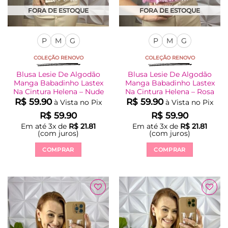
FORA DE ESTOQUE
FORA DE ESTOQUE
P
M
G
P
M
G
COLEÇÃO RENOVO
COLEÇÃO RENOVO
Blusa Lesie De Algodão
Blusa Lesie De Algodão
Manga Babadinho Lastex
Manga Babadinho Lastex
Na Cintura Helena – Nude
Na Cintura Helena – Rosa
R$
59.90
R$
59.90
à Vista no Pix
à Vista no Pix
R$
59.90
R$
59.90
Em até
3
x de
R$
21.81
Em até
3
x de
R$
21.81
(com juros)
(com juros)
COMPRAR
COMPRAR
Este
Este
produto
produto
tem
tem
várias
várias
Adicionar
Adicionar
variantes.
variantes.
à Lista
à Lista
As
As
opções
opções