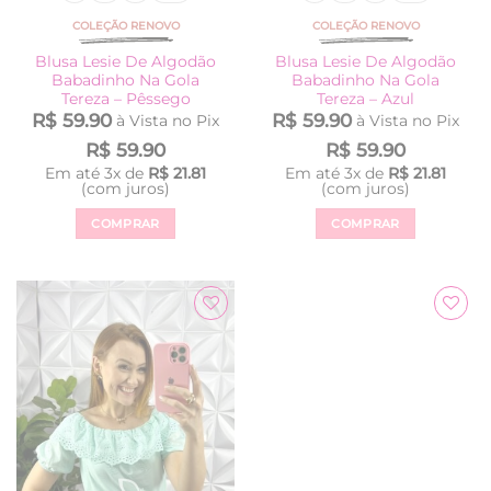
COLEÇÃO RENOVO
COLEÇÃO RENOVO
Blusa Lesie De Algodão
Blusa Lesie De Algodão
Babadinho Na Gola
Babadinho Na Gola
Tereza – Pêssego
Tereza – Azul
R$
59.90
R$
59.90
à Vista no Pix
à Vista no Pix
R$
59.90
R$
59.90
Em até
3
x de
R$
21.81
Em até
3
x de
R$
21.81
(com juros)
(com juros)
COMPRAR
COMPRAR
Este
Este
produto
produto
tem
tem
várias
várias
Adicionar
Adicionar
variantes.
variantes.
à Lista
à Lista
As
As
opções
opções
podem
podem
ser
ser
escolhidas
escolhidas
na
na