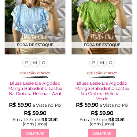
podem
podem
ser
ser
escolhidas
escolhidas
na
na
página
página
do
do
produto
produto
FORA DE ESTOQUE
FORA DE ESTOQUE
P
M
G
P
M
G
COLEÇÃO RENOVO
COLEÇÃO RENOVO
Blusa Lesie De Algodão
Blusa Lesie De Algodão
Manga Babadinho Lastex
Manga Babadinho Lastex
Na Cintura Helena – Azul
Na Cintura Helena –
Verde
R$
59.90
R$
59.90
à Vista no Pix
à Vista no Pix
R$
59.90
R$
59.90
Em até
3
x de
R$
21.81
Em até
3
x de
R$
21.81
(com juros)
(com juros)
COMPRAR
COMPRAR