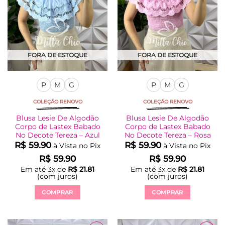
ser
ser
escolhidas
escolhidas
na
na
página
página
do
do
produto
produto
FORA DE ESTOQUE
FORA DE ESTOQUE
P
M
G
P
M
G
COLEÇÃO RENOVO
COLEÇÃO RENOVO
Blusa Lesie De Algodão
Blusa Lesie De Algodão
Corpo de Lastex Babado
Corpo de Lastex Babado
No Decote Tereza – Azul
No Decote Tereza – Rosa
R$
59.90
R$
59.90
à Vista no Pix
à Vista no Pix
R$
59.90
R$
59.90
Em até
3
x de
R$
21.81
Em até
3
x de
R$
21.81
(com juros)
(com juros)
COMPRAR
COMPRAR
Este
Este
produto
produto