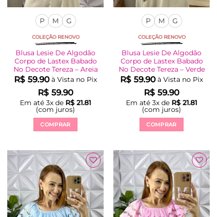
P
M
G
P
M
G
COLEÇÃO RENOVO
COLEÇÃO RENOVO
Blusa Lesie De Algodão
Blusa Lesie De Algodão
Corpo de Lastex Babado
Corpo de Lastex Babado
No Decote Tereza – Areia
No Decote Tereza – Verde
R$
59.90
R$
59.90
à Vista no Pix
à Vista no Pix
R$
59.90
R$
59.90
Em até
3
x de
R$
21.81
Em até
3
x de
R$
21.81
(com juros)
(com juros)
COMPRAR
COMPRAR
Este
Este
produto
produto
tem
tem
várias
várias
Adicionar
Adicionar
variantes.
variantes.
à Lista
à Lista
As
As
opções
opções
podem
podem