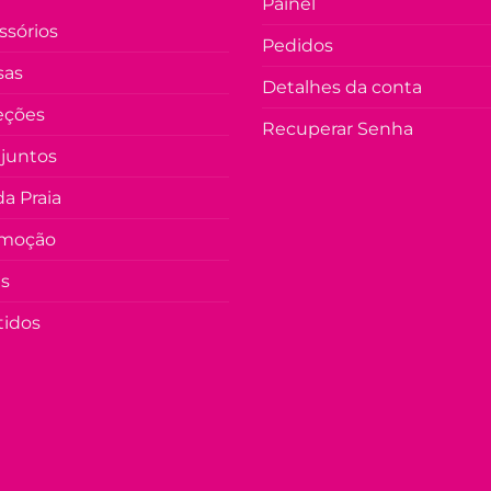
Painel
ssórios
Pedidos
sas
Detalhes da conta
eções
Recuperar Senha
juntos
a Praia
moção
as
tidos