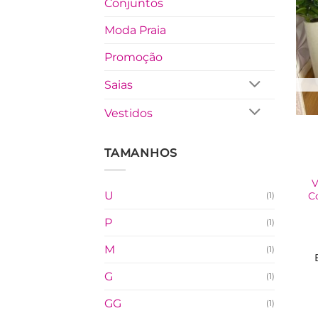
Conjuntos
Moda Praia
Promoção
Saias
Vestidos
TAMANHOS
V
U
C
(1)
P
(1)
M
(1)
G
(1)
GG
(1)