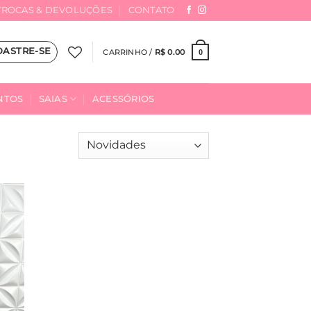
TROCAS & DEVOLUÇÕES
CONTATO
DASTRE-SE
CARRINHO /
R$
0.00
0
NTOS
SAIAS
ACESSÓRIOS
onar
ta