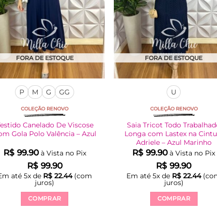
FORA DE ESTOQUE
FORA DE ESTOQUE
P
M
G
GG
U
COLEÇÃO RENOVO
COLEÇÃO RENOVO
estido Canelado De Viscose
Saia Tricot Todo Trabalha
om Gola Polo Valência – Azul
Longa com Lastex na Cintu
Adriele – Azul Marinho
R$
99.90
R$
99.90
à Vista no Pix
à Vista no Pix
R$
99.90
R$
99.90
Em até
5
x de
R$
22.44
(com
Em até
5
x de
R$
22.44
(co
juros)
juros)
COMPRAR
COMPRAR
Este
Este