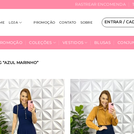
RASTREAR ENCOMENDA
ENTRAR / CA
ME
LOJA
PROMOÇÃO
CONTATO
SOBRE
PROMOÇÃO
COLEÇÕES
VESTIDOS
BLUSAS
CONJU
 “AZUL MARINHO”
Adicionar
Adici
à Lista
à Lis