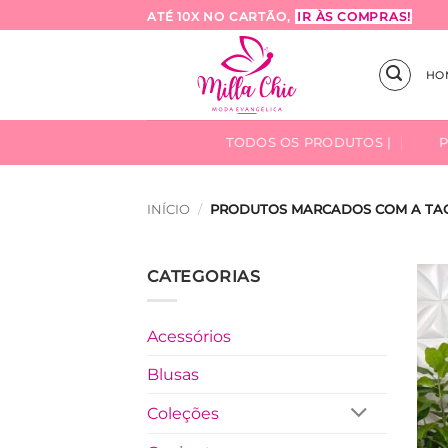
Skip
ATÉ 10X NO CARTÃO,
IR ÀS COMPRAS!
to
content
HO
TODOS OS PRODUTOS |
INÍCIO
/
PRODUTOS MARCADOS COM A TAG
CATEGORIAS
Acessórios
Blusas
Coleções