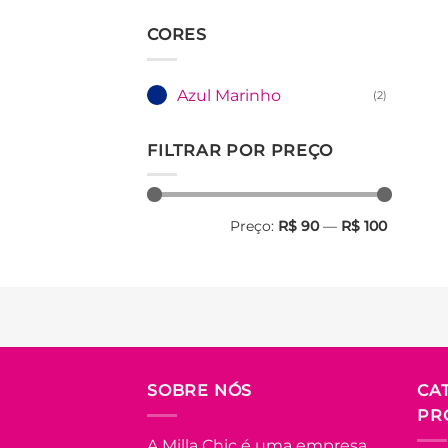
CORES
Azul Marinho
(2)
FILTRAR POR PREÇO
Preço
Preço
Preço:
R$ 90
—
R$ 100
mínimo
máximo
SOBRE NÓS
CA
PR
A Milla Chic é uma empresa