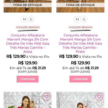
FORA DE ESTOQUE
FORA DE ESTOQUE
M
G
M
G
COLEÇÃO RENOVO
COLEÇÃO RENOVO
Conjunto Alfaiataria
Conjunto Alfaiataria
Marrant Manga 3/4 Com
Marrant Manga 3/4 Com
Detalhe De Viés Mídi Saia
Detalhe De Viés Mídi Saia
Três Marias Camille –
Três Marias Camille –
Areia
Preto
R$
129.90
R$
129.90
à Vista no Pix
à Vista no Pix
R$
129.90
R$
129.90
Em até
7
x de
R$
21.29
Em até
7
x de
R$
21.29
(com juros)
(com juros)
COMPRAR
COMPRAR
Este
Este
produto
produto
tem
tem
várias
várias
Adicionar
Adicionar
variantes.
variantes.
à Lista
à Lista