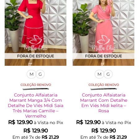
As
As
opções
opções
podem
podem
ser
ser
escolhidas
escolhidas
na
na
página
página
do
do
produto
produto
FORA DE ESTOQUE
FORA DE ESTOQUE
M
G
M
G
COLEÇÃO RENOVO
COLEÇÃO RENOVO
Conjunto Alfaiataria
Conjunto Alfaiataria
Marrant Manga 3/4 Com
Marrant Com Detalhe
Detalhe De Viés Mídi Saia
Em Viés Mídi kelita –
Três Marias Camille –
Rosa
Vermelho
R$
129.90
R$
129.90
à Vista no Pix
à Vista no Pix
R$
129.90
R$
129.90
Em até
7
x de
R$
21.29
Em até
7
x de
R$
21.29