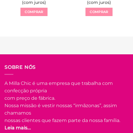
(com juros)
(com juros)
COMPRAR
COMPRAR
Este
Este
produto
produto
tem
tem
várias
várias
variantes.
variantes.
As
As
opções
opções
podem
podem
SOBRE NÓS
ser
ser
escolhidas
escolhidas
na
na
A Milla Chic é uma empresa que trabalha com
página
página
confecção própria
do
do
com preço de fábrica.
produto
produto
Nossa missão é vestir nossas “irmãzonas”, assim
chamamos
nossas clientes que fazem parte da nossa família.
Leia mais...