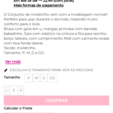
Em até
5
x de
22.44
(com juros)
Mais formas de pagamento
O Conjunto de moletinho vem com a modelagem incrível!
Perfeito para usar durante o dia todo, trazendo muito
conforto para o look.
Blusa com gola em u, mangas princesa com barrado
babadinho. Saia com elástico na cintura e fita para lacinho,
bolço laterais, com comprimento Midi com caimento evase
com leve fenda lateral.
Tecido: moletinho.
Tamanho: P, M ,G e GG.
ESCOLHA O TAMANHO PARA VER AS MEDIDAS
Tamanho
P
M
G
GG
Conjunto Tecido Moletinho Saia Evase Mídi Marcia - Vermel
Ver mais
COMPRAR
Calcular o Frete