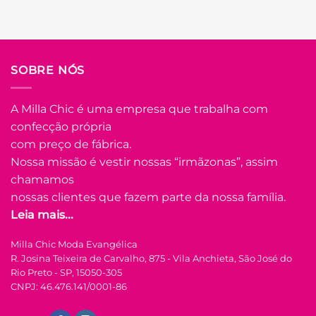
Em até
7
x de
R$
21.29
(com
juros)
COMPRAR
Este
SOBRE NÓS
produto
tem
várias
A Milla Chic é uma empresa que trabalha com
Adicionar
variantes.
confecção própria
à Lista
As
com preço de fábrica.
opções
Nossa missão é vestir nossas “irmãzonas”, assim
podem
ser
chamamos
escolhidas
nossas clientes que fazem parte da nossa família.
na
Leia mais...
FORA DE ESTOQUE
página
do
Milla Chic Moda Evangélica
produto
P
M
G
GG
R. Josina Teixeira de Carvalho, 875 - Vila Anchieta, São José do
Rio Preto - SP, 15050-305
COLEÇÃO RESORT
CNPJ: 46.476.141/0001-86
Conjunto Laise