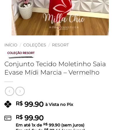
INÍCIO
/
COLEÇÕES
/
RESORT
COLEÇÃO RESORT
Conjunto Tecido Moletinho Saia
Evase Mídi Marcia – Vermelho
99.90
R$
à Vista no Pix
99.90
R$
Em até
1
x de
R$
99.90
(sem juros)
R$