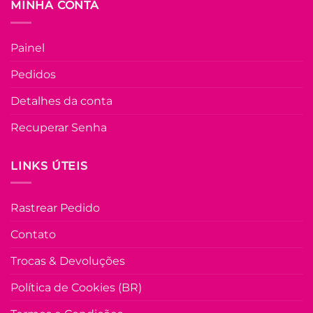
MINHA CONTA
produto
GG
COLEÇÃO RESORT
Painel
Conjunto Pluss n
Linho Luzia – Ros
Pedidos
R$
99.90
à Vist
Detalhes da conta
no Pix
R$
99.90
Recuperar Senha
Em até
5
x de
R$
22.44
(com
juros)
LINKS ÚTEIS
COMPRAR
Este
Rastrear Pedido
produto
tem
Contato
várias
variante
Trocas & Devoluções
As
opções
Política de Cookies (BR)
podem