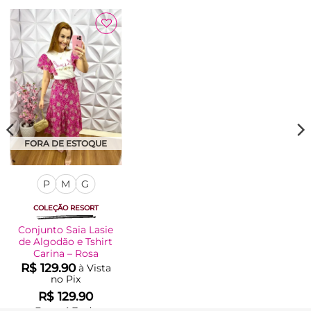
Adicionar
à Lista
FORA DE ESTOQUE
P
M
G
COLEÇÃO RESORT
Conjunto Saia Lasie
de Algodão e Tshirt
Carina – Rosa
R$
129.90
à Vista
no Pix
R$
129.90