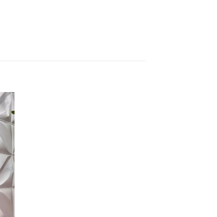
nar
a