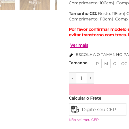
Comprimento: 106cm| Comp. 
Tamanho GG:
Busto: 118cm| C
Comprimento: 110cm| Comp. 
Por favor confirmar modelo 
evitar transtorno com troca
ESCOLHA O TAMANHO PA
Tamanho
P
M
G
GG
Chemise Tricoline Curto Com
Ver mais
Calcular o Frete
Não sei meu CEP