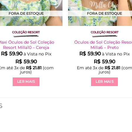
FORA DE ESTOQUE
FORA DE ESTOQUE
COLEÇÃO RESORT
COLEÇÃO RESORT
axi Óculos de Sol Coleção
Óculos de Sol Coleção Reso
Resort Milla10 – Cereja
Milla6 – Preto
R$
59.90
R$
59.90
à Vista no Pix
à Vista no Pix
R$
59.90
R$
59.90
Em até
3
x de
R$
21.81
(com
Em até
3
x de
R$
21.81
(co
juros)
juros)
LER MAIS
LER MAIS
S