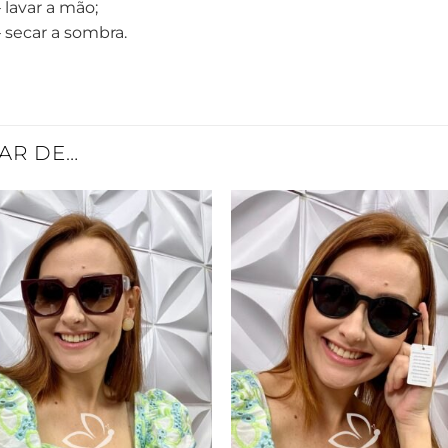
 lavar a mão;
– secar a sombra.
AR DE…
Adicionar
Adicio
à Lista
à List