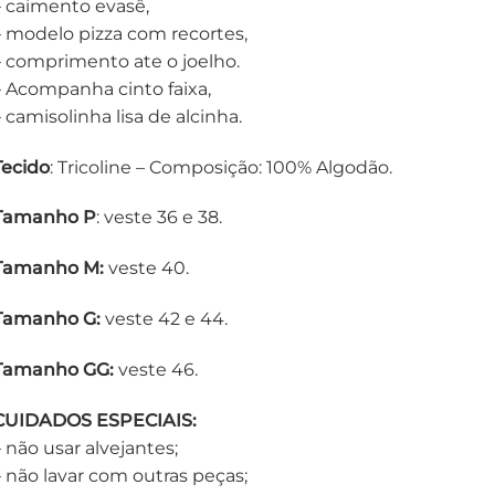
– caimento evasê,
– modelo pizza com recortes,
– comprimento ate o joelho.
– Acompanha cinto faixa,
– camisolinha lisa de alcinha.
Tecido
: Tricoline – Composição: 100% Algodão.
Tamanho P
: veste 36 e 38.
Tamanho M:
veste 40.
Tamanho G:
veste 42 e 44.
Tamanho GG:
veste 46.
CUIDADOS ESPECIAIS:
– não usar alvejantes;
– não lavar com outras peças;