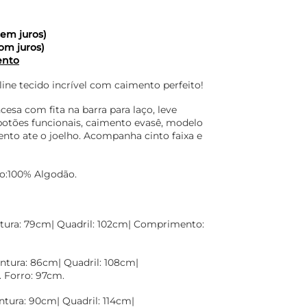
em juros)
om juros)
ento
ine tecido incrível com caimento perfeito!
cesa com fita na barra para laço, leve
botões funcionais, caimento evasê, modelo
nto ate o joelho. Acompanha cinto faixa e
ão:100% Algodão.
ntura: 79cm| Quadril: 102cm| Comprimento:
intura: 86cm| Quadril: 108cm|
Forro: 97cm.
ntura: 90cm| Quadril: 114cm|