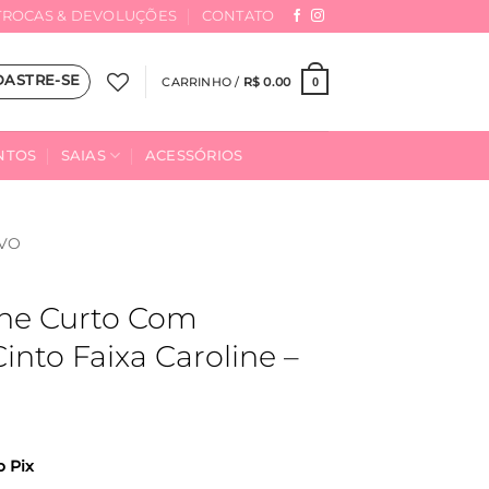
TROCAS & DEVOLUÇÕES
CONTATO
DASTRE-SE
CARRINHO /
R$
0.00
0
NTOS
SAIAS
ACESSÓRIOS
VO
ine Curto Com
into Faixa Caroline –
o Pix