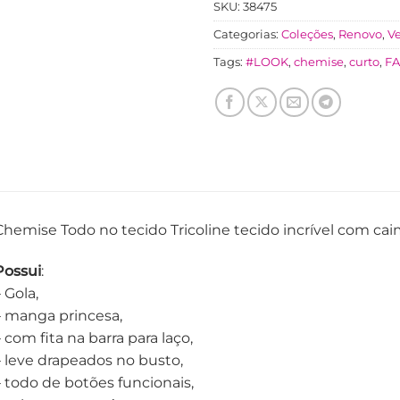
SKU:
38475
Categorias:
Coleções
,
Renovo
,
Ve
Tags:
#LOOK
,
chemise
,
curto
,
FA
Chemise Todo no tecido Tricoline tecido incrível com cai
Possui
:
 Gola,
– manga princesa,
 com fita na barra para laço,
– leve drapeados no busto,
– todo de botões funcionais,