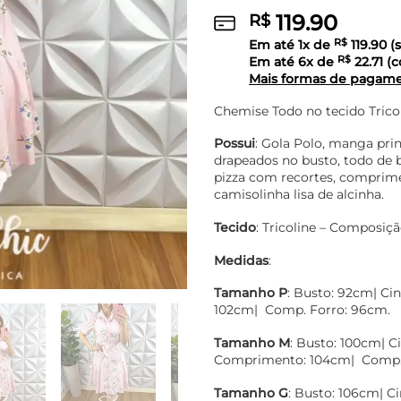
119.90
R$
Em até
1
x de
R$
119.90
(s
Em até
6
x de
R$
22.71
(c
Mais formas de pagam
Chemise Todo no tecido Tricol
Possui
: Gola Polo, manga prin
drapeados no busto, todo de 
pizza com recortes, comprime
camisolinha lisa de alcinha.
Tecido
: Tricoline – Composiç
Medidas
:
Tamanho P
: Busto: 92cm| Ci
102cm| Comp. Forro: 96cm.
Tamanho M
: Busto: 100cm| C
Comprimento: 104cm| Comp. 
Tamanho G
: Busto: 106cm| Ci