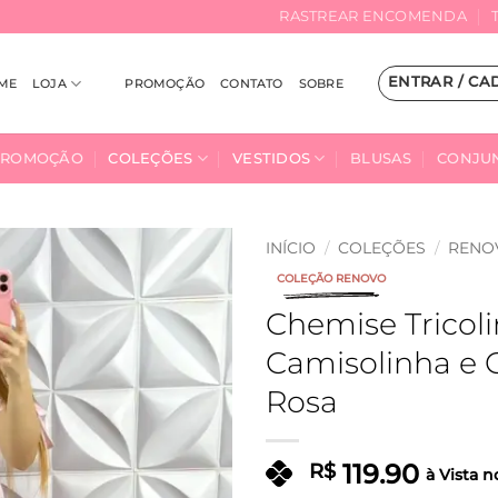
RASTREAR ENCOMENDA
ENTRAR / CA
ME
LOJA
PROMOÇÃO
CONTATO
SOBRE
PROMOÇÃO
COLEÇÕES
VESTIDOS
BLUSAS
CONJU
INÍCIO
/
COLEÇÕES
/
RENO
COLEÇÃO RENOVO
Adicionar
Chemise Tricol
à Lista
Camisolinha e C
Rosa
119.90
R$
à Vista n