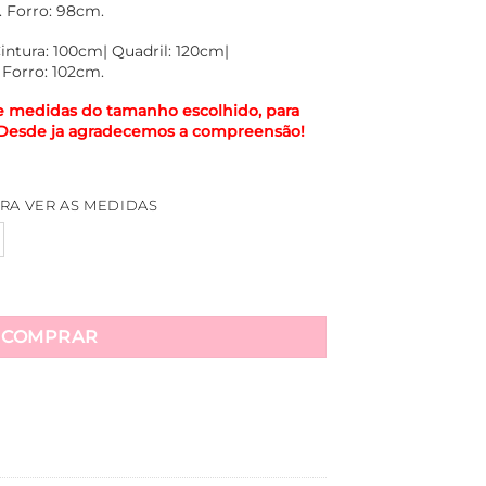
Forro: 98cm.
intura: 100cm| Quadril: 120cm|
Forro: 102cm.
e medidas do tamanho escolhido, para
. Desde ja agradecemos a compreensão!
RA VER AS MEDIDAS
 Camisolinha e Cinto Faixa Caroline - Rosa quantidade
COMPRAR