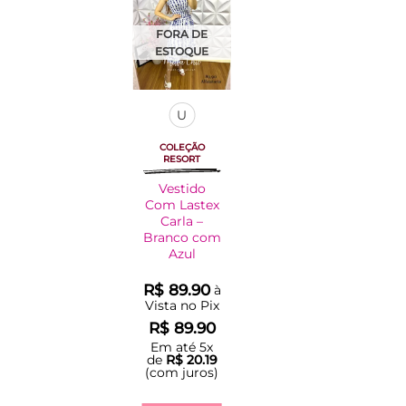
Adicionar
à Lista
FORA DE
ESTOQUE
U
COLEÇÃO
RESORT
Vestido
Com Lastex
Carla –
Branco com
Azul
R$
89.90
à
Vista no Pix
R$
89.90
Em até
5
x
de
R$
20.19
(com juros)