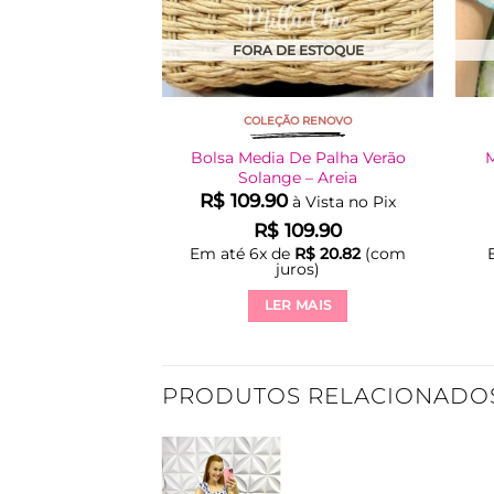
FORA DE ESTOQUE
COLEÇÃO RENOVO
Bolsa Media De Palha Verão
M
Solange – Areia
R$
109.90
à Vista no Pix
R$
109.90
Em até
6
x de
R$
20.82
(com
juros)
LER MAIS
PRODUTOS RELACIONADO