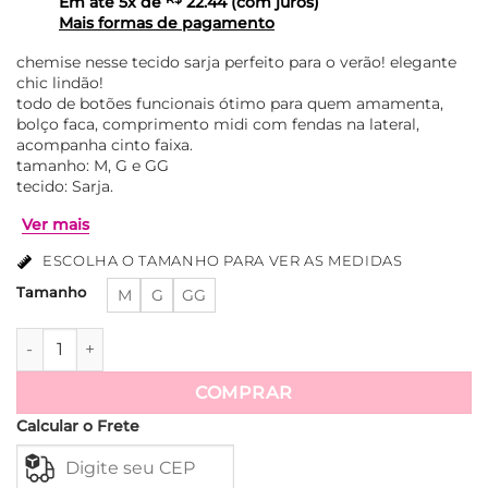
Em até
5
x de
22.44
(com juros)
Mais formas de pagamento
chemise nesse tecido sarja perfeito para o verão! elegante
chic lindão!
todo de botões funcionais ótimo para quem amamenta,
bolço faca, comprimento midi com fendas na lateral,
acompanha cinto faixa.
tamanho: M, G e GG
tecido: Sarja.
ESCOLHA O TAMANHO PARA VER AS MEDIDAS
Tamanho
M
G
GG
Chemise Sarja Mídi Eduarda - Fuchsia quantidade
Ver mais
COMPRAR
Calcular o Frete