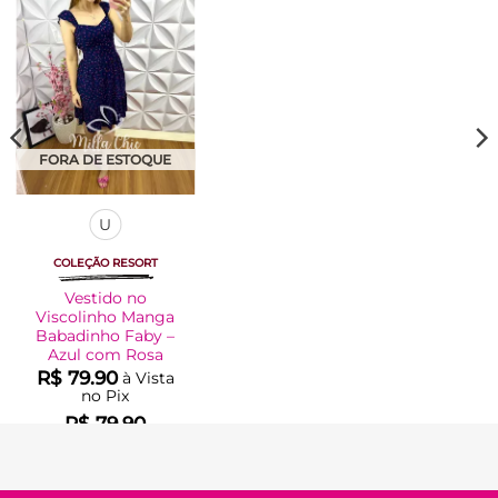
Adicionar
à Lista
FORA DE ESTOQUE
U
COLEÇÃO RESORT
Vestido no
Viscolinho Manga
Babadinho Faby –
Azul com Rosa
R$
79.90
à Vista
no Pix
R$
79.90
Em até
4
x de
R$
22.14
(com
juros)