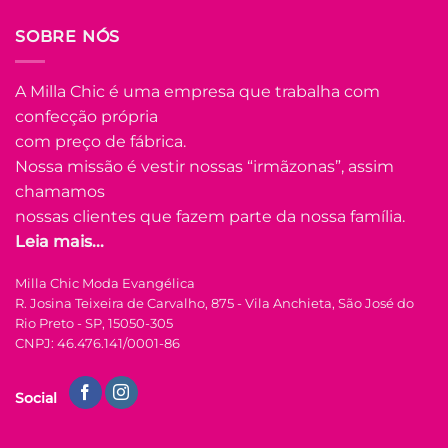
COMPRAR
SOBRE NÓS
Este
produto
tem
A Milla Chic é uma empresa que trabalha com
várias
confecção própria
Adicionar
variantes.
à Lista
com preço de fábrica.
As
opções
Nossa missão é vestir nossas “irmãzonas”, assim
podem
chamamos
ser
nossas clientes que fazem parte da nossa família.
escolhidas
Leia mais...
na
FORA DE ESTOQUE
página
Milla Chic Moda Evangélica
do
R. Josina Teixeira de Carvalho, 875 - Vila Anchieta, São José do
produto
U
Rio Preto - SP, 15050-305
CNPJ: 46.476.141/0001-86
COLEÇÃO RESORT
Vestido com Lastex
Social
e Manga Princesa
Carla – Verde