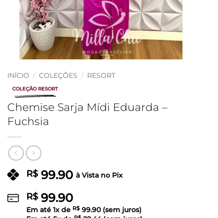
INÍCIO
/
COLEÇÕES
/
RESORT
COLEÇÃO RESORT
Chemise Sarja Mídi Eduarda –
Fuchsia
99.90
R$
à Vista no Pix
99.90
R$
Em até
1
x de
R$
99.90
(sem juros)
R$