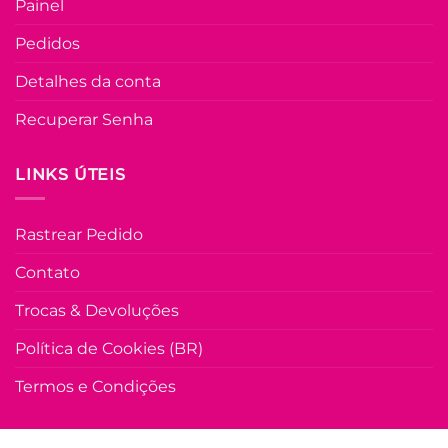
Painel
COLEÇÃO RESORT
Pedidos
Vestido de Laise 
Algodão Hevelin 
Detalhes da conta
Areia com Pret
Recuperar Senha
R$
149.90
à Vis
no Pix
R$
149.90
LINKS ÚTEIS
Em até
8
x de
R$
21.78
(com
juros)
Rastrear Pedido
COMPRAR
Este
Contato
produto
Trocas & Devoluções
tem
várias
Política de Cookies (BR)
variante
As
Termos e Condições
opções
podem
ser