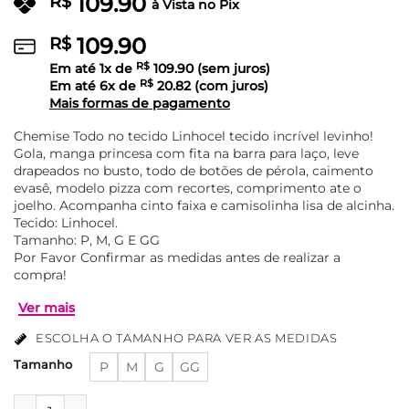
109.90
R$
à Vista no Pix
109.90
R$
Em até
1
x de
R$
109.90
(sem juros)
Em até
6
x de
R$
20.82
(com juros)
Mais formas de pagamento
Chemise Todo no tecido Linhocel tecido incrível levinho!
Gola, manga princesa com fita na barra para laço, leve
drapeados no busto, todo de botões de pérola, caimento
evasê, modelo pizza com recortes, comprimento ate o
joelho. Acompanha cinto faixa e camisolinha lisa de alcinha.
Tecido: Linhocel.
Tamanho: P, M, G E GG
Por Favor Confirmar as medidas antes de realizar a
compra!
ESCOLHA O TAMANHO PARA VER AS MEDIDAS
Tamanho
P
M
G
GG
Chemise Linhocel Com Camisolinha e Cinto Faixa Caroline 