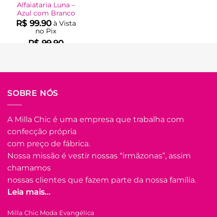
Alfaiataria Luna –
Azul com Branco
R$
99.90
à Vista
no Pix
R$
99.90
Em até
5
x de
R$
22.44
(com
juros)
COMPRAR
SOBRE NÓS
Este
produto
tem
A Milla Chic é uma empresa que trabalha com
várias
confecção própria
Adicionar
variantes.
à Lista
com preço de fábrica.
As
opções
Nossa missão é vestir nossas “irmãzonas”, assim
podem
chamamos
ser
nossas clientes que fazem parte da nossa família.
escolhidas
Leia mais...
na
FORA DE ESTOQUE
página
Milla Chic Moda Evangélica
do