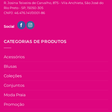
R. Josina Teixeira de Carvalho, 875 - Vila Anchieta, São José do
produto
U
Rio Preto - SP, 15050-305
CNPJ: 46.476.141/0001-86
COLEÇÃO RESORT
Vestido de Laise de
Social
Algodão Hevelin –
Areia com Rosa
R$
149.90
à Vista
CATEGORIAS DE PRODUTOS
no Pix
R$
149.90
Em até
8
x de
Acessórios
R$
21.78
(com
juros)
Blusas
COMPRAR
Coleções
Este
produto
Conjuntos
tem
várias
Moda Praia
Adicio
variantes.
à List
As
Promoção
opções