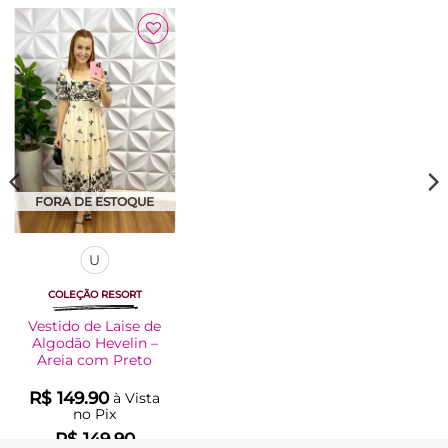
Adicionar
à Lista
FORA DE ESTOQUE
U
COLEÇÃO RESORT
Vestido de Laise de
Algodão Hevelin –
Areia com Preto
R$
149.90
à Vista
no Pix
R$
149.90