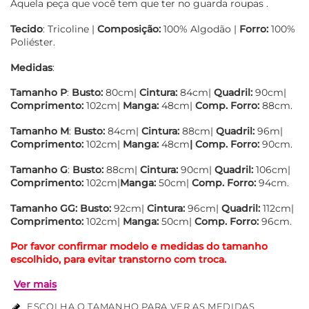
Aquela peça que você tem que ter no guarda roupas .
Tecido
: Tricoline |
Composição:
100% Algodão |
Forro:
100%
Poliéster.
Medidas
:
Tamanho P
:
Busto:
80cm|
Cintura:
84cm|
Quadril:
90cm|
Comprimento:
102cm|
Manga:
48cm|
Comp. Forro:
88cm.
Tamanho M
:
Busto:
84cm|
Cintura:
88cm|
Quadril:
96m|
Comprimento:
102cm|
Manga:
48cm
|
Comp. Forro:
90cm.
Tamanho G
:
Busto:
88cm|
Cintura:
90cm|
Quadril:
106cm|
Comprimento:
102cm|
Manga:
50cm|
Comp. Forro:
94cm.
Tamanho GG:
Busto:
92cm|
Cintura:
96cm|
Quadril:
112cm|
Comprimento:
102cm|
Manga:
50cm|
Comp. Forro:
96cm.
Por favor confirmar modelo e medidas do tamanho
escolhido, para evitar transtorno com troca.
ESCOLHA O TAMANHO PARA VER AS MEDIDAS