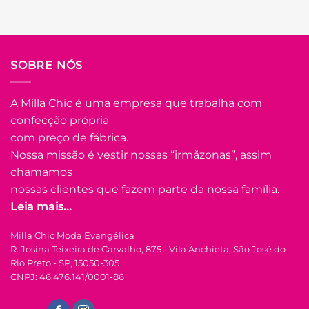
Em até
8
x de
R$
21.78
(com
juros)
COMPRAR
SOBRE NÓS
Este
produto
tem
A Milla Chic é uma empresa que trabalha com
várias
confecção própria
Adicionar
variantes.
à Lista
com preço de fábrica.
As
opções
Nossa missão é vestir nossas “irmãzonas”, assim
podem
chamamos
ser
nossas clientes que fazem parte da nossa família.
escolhidas
Leia mais...
na
FORA DE ESTOQUE
página
Milla Chic Moda Evangélica
do
R. Josina Teixeira de Carvalho, 875 - Vila Anchieta, São José do
produto
U
Rio Preto - SP, 15050-305
CNPJ: 46.476.141/0001-86
COLEÇÃO RESORT
Vestido de Laise de