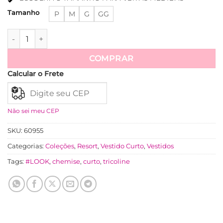
Tamanho
P
M
G
GG
Chemise Itália Listras em Tricoline - Azul quantidade
COMPRAR
Calcular o Frete
Ver mais
Não sei meu CEP
SKU:
60955
Categorias:
Coleções
,
Resort
,
Vestido Curto
,
Vestidos
Tags:
#LOOK
,
chemise
,
curto
,
tricoline