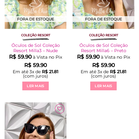
FORA DE ESTOQUE
FORA DE ESTOQUE
COLEÇÃO RESORT
COLEÇÃO RESORT
Óculos de Sol Coleção
Óculos de Sol Coleção
Resort Milla3 – Nude
Resort Milla6 – Preto
R$
59.90
R$
59.90
à Vista no Pix
à Vista no Pix
R$
59.90
R$
59.90
Em até
3
x de
R$
21.81
Em até
3
x de
R$
21.81
(com juros)
(com juros)
LER MAIS
LER MAIS
Adicionar
à Lista