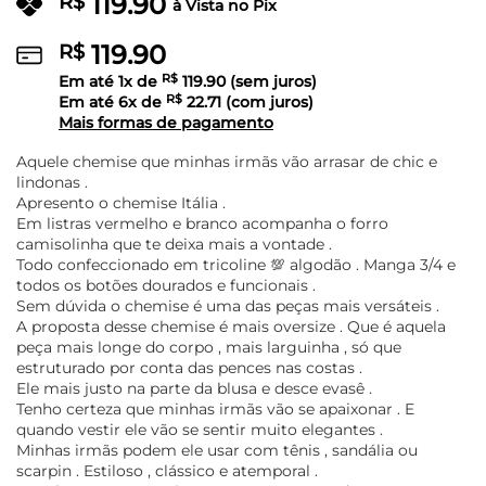
119.90
R$
à Vista no Pix
119.90
R$
Em até
1
x de
R$
119.90
(sem juros)
Em até
6
x de
R$
22.71
(com juros)
Mais formas de pagamento
Aquele chemise que minhas irmãs vão arrasar de chic e
lindonas .
Apresento o chemise Itália .
Em listras vermelho e branco acompanha o forro
camisolinha que te deixa mais a vontade .
Todo confeccionado em tricoline 💯 algodão . Manga 3/4 e
todos os botões dourados e funcionais .
Sem dúvida o chemise é uma das peças mais versáteis .
A proposta desse chemise é mais oversize . Que é aquela
peça mais longe do corpo , mais larguinha , só que
estruturado por conta das pences nas costas .
Ele mais justo na parte da blusa e desce evasê .
Tenho certeza que minhas irmãs vão se apaixonar . E
quando vestir ele vão se sentir muito elegantes .
Minhas irmãs podem ele usar com tênis , sandália ou
scarpin . Estiloso , clássico e atemporal .