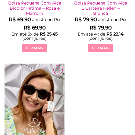
Bolsa Pequena Com Alça
Bolsa Pequena Com Alça
Bicolor Fatima – Rosa e
E Carteira Hellen –
Marrom
Branca
R$
69.90
R$
79.90
à Vista no Pix
à Vista no Pix
R$
69.90
R$
79.90
Em até
3
x de
R$
25.45
Em até
4
x de
R$
22.14
(com juros)
(com juros)
LER MAIS
LER MAIS
Adicionar
à Lista