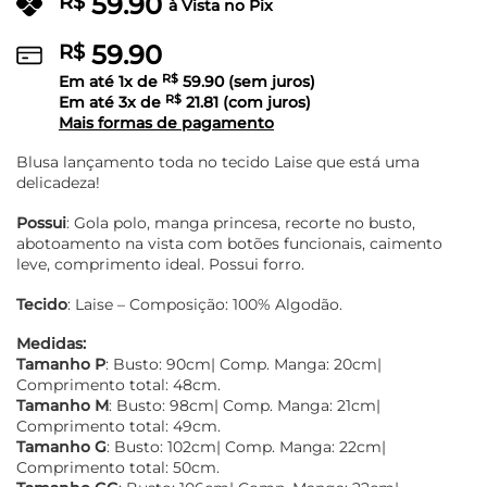
59.90
R$
à Vista no Pix
59.90
R$
Em até
1
x de
R$
59.90
(sem juros)
Em até
3
x de
R$
21.81
(com juros)
Mais formas de pagamento
Blusa lançamento toda no tecido Laise que está uma
delicadeza!
Possui
: Gola polo, manga princesa, recorte no busto,
abotoamento na vista com botões funcionais, caimento
leve, comprimento ideal. Possui forro.
Tecido
: Laise – Composição: 100% Algodão.
Medidas:
Tamanho P
: Busto: 90cm| Comp. Manga: 20cm|
Comprimento total: 48cm.
Tamanho M
: Busto: 98cm| Comp. Manga: 21cm|
Comprimento total: 49cm.
Tamanho G
: Busto: 102cm| Comp. Manga: 22cm|
Comprimento total: 50cm.