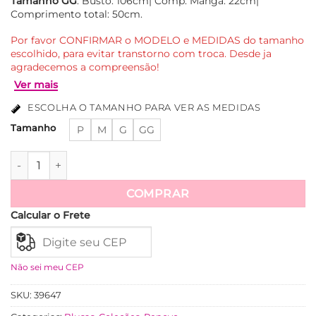
Tamanho GG
: Busto: 106cm| Comp. Manga: 22cm|
Comprimento total: 50cm.
Por favor CONFIRMAR o MODELO e MEDIDAS do tamanho
escolhido, para evitar transtorno com troca. Desde ja
agradecemos a compreensão!
ESCOLHA O TAMANHO PARA VER AS MEDIDAS
Tamanho
P
M
G
GG
Camisa Laise Botões Funcionais Manga Princesa Jessie - Br
COMPRAR
Ver mais
Calcular o Frete
Não sei meu CEP
SKU:
39647