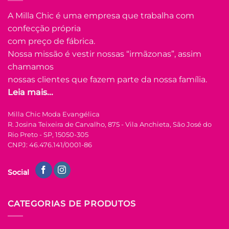
produto
A Milla Chic é uma empresa que trabalha com
tem
confecção própria
várias
Adicionar
variantes.
com preço de fábrica.
à Lista
As
Nossa missão é vestir nossas “irmãzonas”, assim
opções
chamamos
podem
nossas clientes que fazem parte da nossa família.
ser
Leia mais...
escolhidas
na
FORA DE ESTOQUE
Milla Chic Moda Evangélica
página
R. Josina Teixeira de Carvalho, 875 - Vila Anchieta, São José do
do
Rio Preto - SP, 15050-305
produto
P
M
G
GG
CNPJ: 46.476.141/0001-86
COLEÇÃO RENOVO
Social
Blusa Lesie De
Algodão Babadinho
Na Gola Tereza –
Azul
CATEGORIAS DE PRODUTOS
R$
59.90
à Vista
no Pix