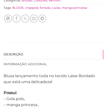
Categorias:
Blusas
,
Coleções
,
Renovo
Tags:
#LOOK
,
cropped
,
forrada
,
Laíse
,
manga princesa
DESCRIÇÃO
INFORMAÇÃO ADICIONAL
Blusa lançamento toda no tecido Laise Bordado
que está uma delicadeza!
Possui
:
– Gola polo,
– manga princesa ,