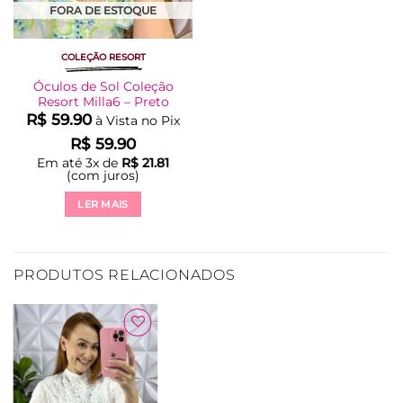
FORA DE ESTOQUE
COLEÇÃO RESORT
Óculos de Sol Coleção
Resort Milla6 – Preto
R$
59.90
à Vista no Pix
R$
59.90
Em até
3
x de
R$
21.81
(com juros)
LER MAIS
PRODUTOS RELACIONADOS
Adicionar
à Lista