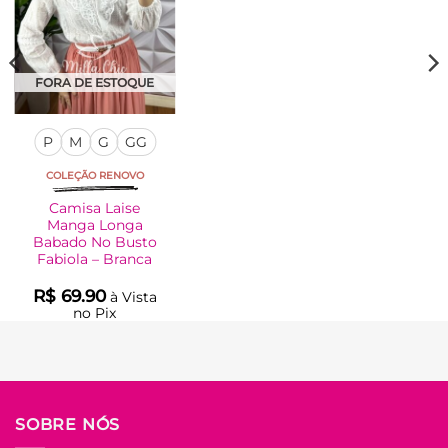
FORA DE ESTOQUE
P
M
G
GG
COLEÇÃO RENOVO
Camisa Laise
Manga Longa
Babado No Busto
Fabiola – Branca
R$
69.90
à Vista
no Pix
R$
69.90
Em até
3
x de
R$
25.45
(com
juros)
COMPRAR
SOBRE NÓS
Este