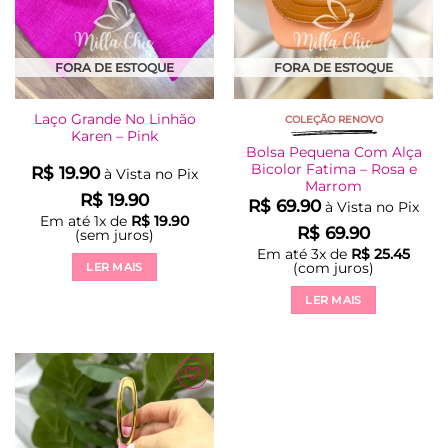
FORA DE ESTOQUE
FORA DE ESTOQUE
Laço Grande No Linhão
COLEÇÃO RENOVO
Karen – Pink
Bolsa Pequena Com Alça
Bicolor Fatima – Rosa e
R$
19.90
à Vista no Pix
Marrom
R$
19.90
R$
69.90
à Vista no Pix
Em até
1
x de
R$
19.90
R$
69.90
(sem juros)
Em até
3
x de
R$
25.45
(com juros)
LER MAIS
LER MAIS
Adicionar
à Lista