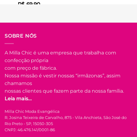
R$
69.90
Em até
3
x de
R$
25.45
(com
juros)
COMPRAR
SOBRE NÓS
Este
produto
tem
A Milla Chic é uma empresa que trabalha com
várias
confecção própria
Adicionar
variantes.
à Lista
com preço de fábrica.
As
opções
Nossa missão é vestir nossas “irmãzonas”, assim
podem
chamamos
ser
nossas clientes que fazem parte da nossa família.
escolhidas
Leia mais...
na
FORA DE ESTOQUE
página
Milla Chic Moda Evangélica
do
R. Josina Teixeira de Carvalho, 875 - Vila Anchieta, São José do
produto
P
M
G
GG
Rio Preto - SP, 15050-305
CNPJ: 46.476.141/0001-86
COLEÇÃO RESORT