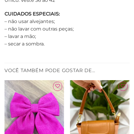
Único: Veste 36 ao 42
CUIDADOS ESPECIAIS:
– não usar alvejantes;
– não lavar com outras peças;
– lavar a mão;
– secar a sombra.
VOCÊ TAMBÉM PODE GOSTAR DE…
Adicionar
Adicionar
à Lista
à Lista