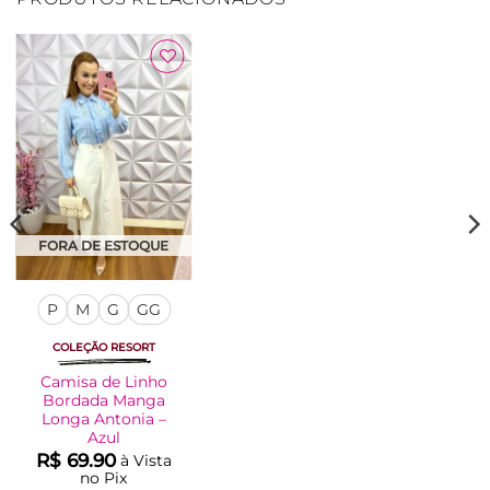
Adicionar
à Lista
FORA DE ESTOQUE
P
M
G
GG
COLEÇÃO RESORT
Camisa de Linho
Bordada Manga
Longa Antonia –
Azul
R$
69.90
à Vista
no Pix