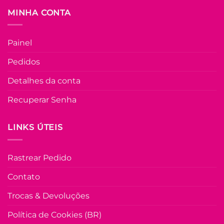
FORA DE ESTOQU
página
MINHA CONTA
do
produto
P
M
G
GG
Painel
COLEÇÃO RESORT
Pedidos
Camisa de Linh
Bordada Manga
Detalhes da conta
Longa Antonia –
Rosa
Recuperar Senha
R$
69.90
à Vist
no Pix
R$
69.90
LINKS ÚTEIS
Em até
3
x de
R$
25.45
(com
juros)
Rastrear Pedido
COMPRAR
Este
Contato
produto
Trocas & Devoluções
tem
várias
Política de Cookies (BR)
variante