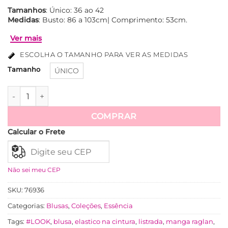
Tamanhos
: Único: 36 ao 42
Medidas
: Busto: 86 a 103cm| Comprimento: 53cm.
ESCOLHA O TAMANHO PARA VER AS MEDIDAS
Tamanho
ÚNICO
Cacharel Manga Longa - Verde quantidade
COMPRAR
Ver mais
Calcular o Frete
Não sei meu CEP
SKU:
76936
Categorias:
Blusas
,
Coleções
,
Essência
Tags:
#LOOK
,
blusa
,
elastico na cintura
,
listrada
,
manga raglan
,