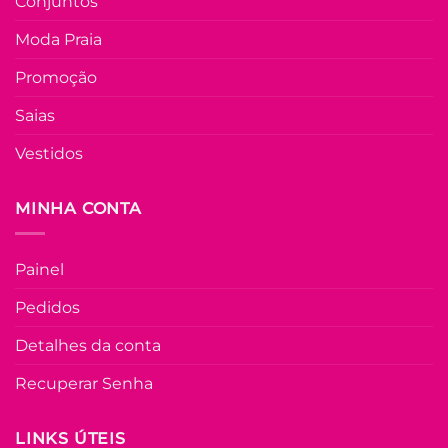
Conjuntos
tem
várias
Moda Praia
Adicio
variantes.
à List
As
Promoção
opções
Saias
podem
ser
Vestidos
escolhidas
na
FORA DE ESTOQU
página
MINHA CONTA
do
produto
P
M
G
GG
Painel
COLEÇÃO RESORT
Pedidos
Camisa de Linh
Bordada Manga
Detalhes da conta
Longa Antonia –
Salmão
Recuperar Senha
R$
69.90
à Vist
no Pix
R$
69.90
LINKS ÚTEIS