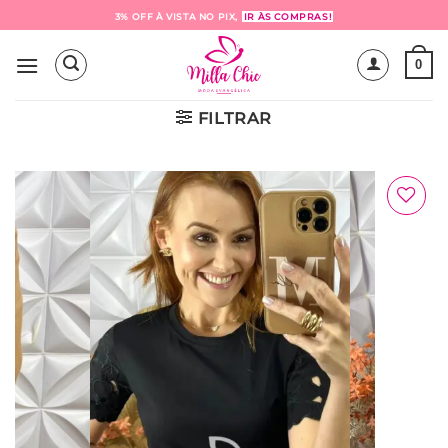
Skip
3% OFF À VISTA NO PIX,
IR ÀS COMPRAS!
to
content
0
FILTRAR
Adicionar
à Lista