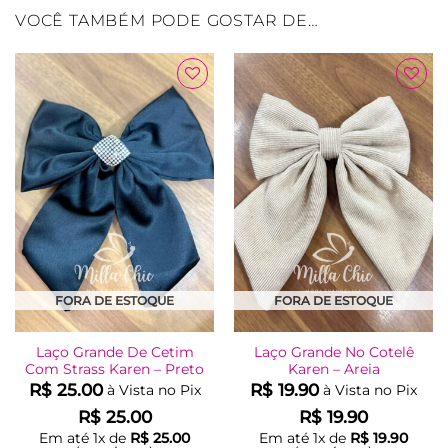
VOCÊ TAMBÉM PODE GOSTAR DE…
Adicionar
Adicionar
à Lista
à Lista
FORA DE ESTOQUE
FORA DE ESTOQUE
Laço Grande De Cetim
Laço Grande No Cotelê
Com Strass Karen – Preto
Karen – Areia
R$
25.00
R$
19.90
à Vista no Pix
à Vista no Pix
R$
25.00
R$
19.90
Em até
1
x de
R$
25.00
Em até
1
x de
R$
19.90