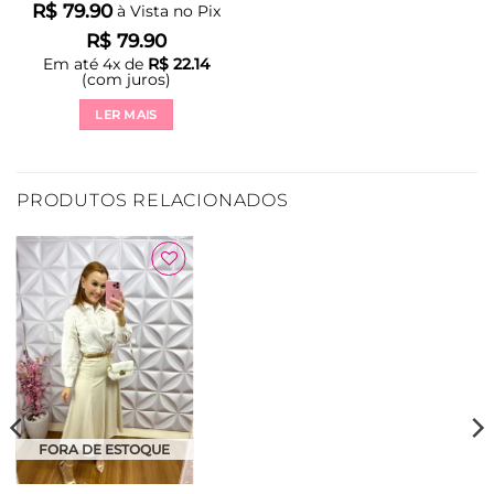
R$
79.90
à Vista no Pix
R$
79.90
Em até
4
x de
R$
22.14
(com juros)
LER MAIS
PRODUTOS RELACIONADOS
Adicionar
à Lista
FORA DE ESTOQUE