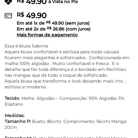
49.90
R$
à Vista no Pix
49.90
R$
Em até
1
x de
R$
49.90
(sem juros)
Em até
2
x de
R$
26.86
(com juros)
Mais formas de pagamento
Essa é blusa Sabrina .
Aquela blusa confortável e estilosa para looks casuais
ficarem mais elegantes e sofisticados . Confeccionada em
malha 100% algodão . Muito confortável e fresca . E o
detalhe que faz toda diferença é o bordado em Rechilieu
nas mangas que dá todo o toque de sofisticado .
Aquela blusa que transforma o look deixando mais chic ,
estiloso e moderno.
Tecido
: Malha Algodão – Composição: 95% Algodão 5%
Elastano
Medidas:
Tamanho P:
Busto: 86cm| Comprimento: 56cm| Manga:
20cm