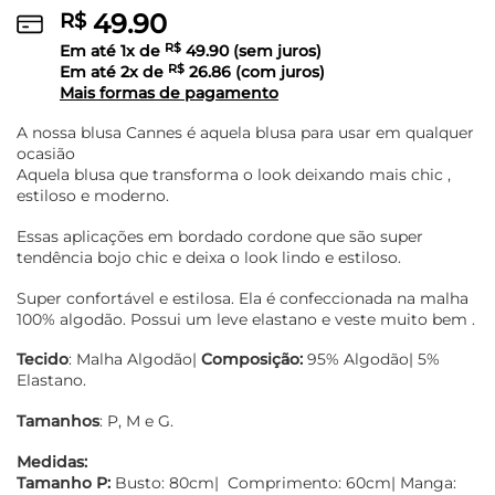
49.90
R$
Em até
1
x de
R$
49.90
(sem juros)
Em até
2
x de
R$
26.86
(com juros)
Mais formas de pagamento
A nossa blusa Cannes é aquela blusa para usar em qualquer
ocasião
Aquela blusa que transforma o look deixando mais chic ,
estiloso e moderno.
Essas aplicações em bordado cordone que são super
tendência bojo chic e deixa o look lindo e estiloso.
Super confortável e estilosa. Ela é confeccionada na malha
100% algodão. Possui um leve elastano e veste muito bem .
Tecido
: Malha Algodão|
Composição:
95% Algodão| 5%
Elastano.
Tamanhos
: P, M e G.
Medidas:
Tamanho P:
Busto: 80cm| Comprimento: 60cm| Manga: