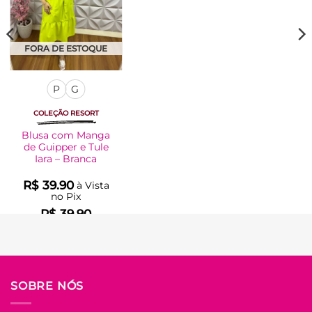
FORA DE ESTOQUE
P
G
COLEÇÃO RESORT
Blusa com Manga
de Guipper e Tule
Iara – Branca
R$
39.90
à Vista
no Pix
R$
39.90
Em até
2
x de
R$
21.47
(com juros)
COMPRAR
SOBRE NÓS
Este
produto