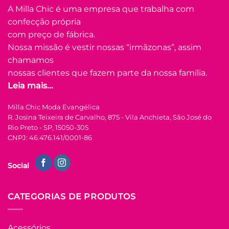
tem
A Milla Chic é uma empresa que trabalha com
várias
confecção própria
Adicionar
variantes.
à Lista
com preço de fábrica.
As
opções
Nossa missão é vestir nossas “irmãzonas”, assim
podem
chamamos
ser
nossas clientes que fazem parte da nossa família.
escolhidas
Leia mais...
na
FORA DE ESTOQUE
página
Milla Chic Moda Evangélica
do
R. Josina Teixeira de Carvalho, 875 - Vila Anchieta, São José do
produto
P
M
G
GG
Rio Preto - SP, 15050-305
CNPJ: 46.476.141/0001-86
COLEÇÃO RESORT
Camisa de Linho
Social
Bordada Manga
Longa Antonia –
Branco
R$
69.90
à Vista
CATEGORIAS DE PRODUTOS
no Pix
R$
69.90
Em até
3
x de
Acessórios