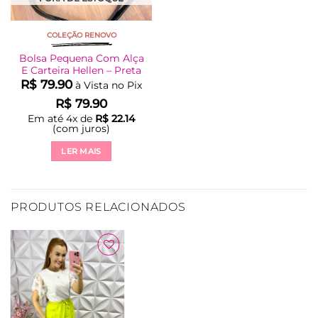
COLEÇÃO RENOVO
Bolsa Pequena Com Alça
E Carteira Hellen – Preta
R$
79.90
à Vista no Pix
R$
79.90
Em até
4
x de
R$
22.14
(com juros)
LER MAIS
PRODUTOS RELACIONADOS
Adicionar
à Lista