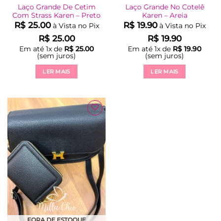
Laço Grande De Cetim
Laço Grande No Cotelê
Com Strass Karen – Preto
Karen – Areia
R$
25.00
R$
19.90
à Vista no Pix
à Vista no Pix
R$
25.00
R$
19.90
Em até
1
x de
R$
25.00
Em até
1
x de
R$
19.90
(sem juros)
(sem juros)
LER MAIS
LER MAIS
Adicionar
à Lista
FORA DE ESTOQUE