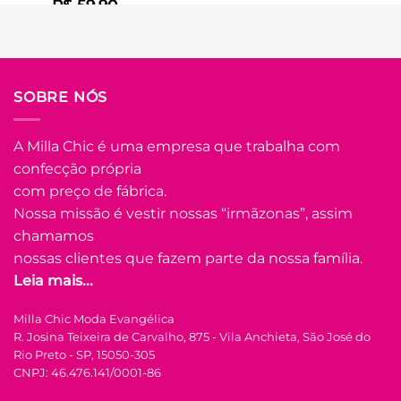
R$
59.90
Em até
3
x de
R$
21.81
(com juros)
COMPRAR
SOBRE NÓS
Este
produto
tem
A Milla Chic é uma empresa que trabalha com
várias
confecção própria
Adicionar
variantes.
à Lista
com preço de fábrica.
As
opções
Nossa missão é vestir nossas “irmãzonas”, assim
podem
chamamos
ser
nossas clientes que fazem parte da nossa família.
escolhidas
Leia mais...
na
FORA DE ESTOQUE
página
Milla Chic Moda Evangélica
do
R. Josina Teixeira de Carvalho, 875 - Vila Anchieta, São José do
produto
P
M
G
GG
Rio Preto - SP, 15050-305
CNPJ: 46.476.141/0001-86
COLEÇÃO RESORT