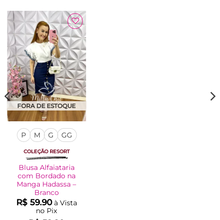
Adicionar
à Lista
FORA DE ESTOQUE
P
M
G
GG
COLEÇÃO RESORT
Blusa Alfaiataria
com Bordado na
Manga Hadassa –
Branco
R$
59.90
à Vista
no Pix