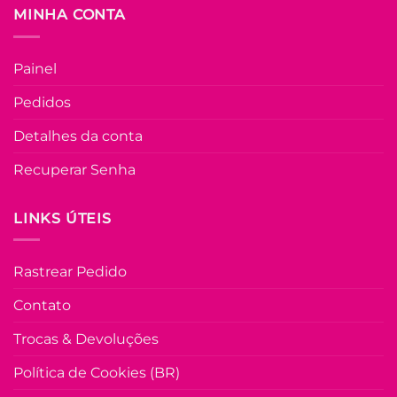
FORA DE ESTOQU
página
MINHA CONTA
do
produto
M
G
Painel
COLEÇÃO RESORT
Pedidos
Blusa Tricot Mod
Gola V Lilia – Ros
Detalhes da conta
Recuperar Senha
R$
49.90
à Vist
no Pix
R$
49.90
LINKS ÚTEIS
Em até
2
x de
R$
26.86
(com
juros)
Rastrear Pedido
COMPRAR
Este
Contato
produto
Trocas & Devoluções
tem
várias
Política de Cookies (BR)
variante
As