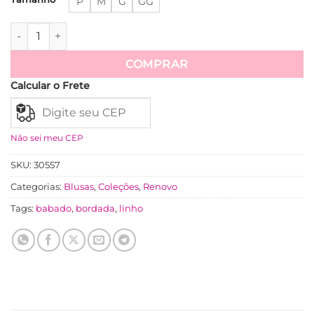
P
M
G
GG
Blusa Cambraia De Linho Com Bordado Richelieu Carine - 
Ver mais
COMPRAR
Calcular o Frete
Não sei meu CEP
SKU:
30557
Categorias:
Blusas
,
Coleções
,
Renovo
Tags:
babado
,
bordada
,
linho