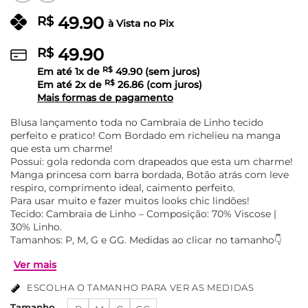
49.90
R$
à Vista no Pix
49.90
R$
Em até
1
x de
R$
49.90
(sem juros)
Em até
2
x de
R$
26.86
(com juros)
Mais formas de pagamento
Blusa lançamento toda no Cambraia de Linho tecido
perfeito e pratico! Com Bordado em richelieu na manga
que esta um charme!
Possui: gola redonda com drapeados que esta um charme!
Manga princesa com barra bordada, Botão atrás com leve
respiro, comprimento ideal, caimento perfeito.
Para usar muito e fazer muitos looks chic lindões!
Tecido: Cambraia de Linho – Composição: 70% Viscose |
30% Linho.
Tamanhos: P, M, G e GG. Medidas ao clicar no tamanho👇
ESCOLHA O TAMANHO PARA VER AS MEDIDAS
Tamanho