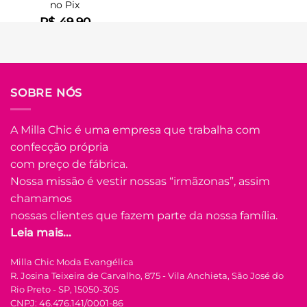
no Pix
R$
49.90
Em até
2
x de
R$
26.86
(com
juros)
COMPRAR
SOBRE NÓS
Este
produto
tem
A Milla Chic é uma empresa que trabalha com
várias
confecção própria
Adicionar
variantes.
à Lista
com preço de fábrica.
As
opções
Nossa missão é vestir nossas “irmãzonas”, assim
podem
chamamos
ser
nossas clientes que fazem parte da nossa família.
escolhidas
Leia mais...
na
FORA DE ESTOQUE
página
Milla Chic Moda Evangélica
do
R. Josina Teixeira de Carvalho, 875 - Vila Anchieta, São José do
produto
P
M
G
GG
Rio Preto - SP, 15050-305
CNPJ: 46.476.141/0001-86