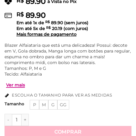
89.90
R$
à Vista no Pix
89.90
R$
Em até
1
x de
R$
89.90
(sem juros)
Em até
5
x de
R$
20.19
(com juros)
Mais formas de pagamento
Blazer Alfaiataria que está uma delicadeza! Possui: decote
em V, Gola dobrada, Manga longa com botões para regular,
espuma no ombro para dar um charme a mais!
comprimento mídi, com bolso nas laterais.
Tamanhos: P, M e G
Tecido: Alfaiataria
ESCOLHA O TAMANHO PARA VER AS MEDIDAS
Tamanho
P
M
G
GG
Blazer Alfaiataria Com Bolso e Botões Na Manga Greice - B
Ver mais
COMPRAR